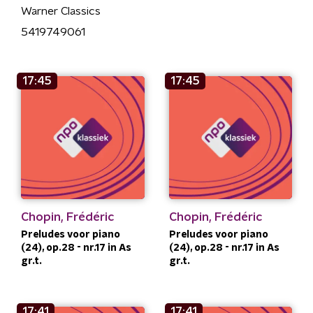
Warner Classics
5419749061
17:45
17:45
Chopin, Frédéric
Chopin, Frédéric
Preludes voor piano
Preludes voor piano
(24), op.28 - nr.17 in As
(24), op.28 - nr.17 in As
gr.t.
gr.t.
17:41
17:41