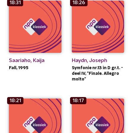
18:31
18:26
Saariaho, Kaija
Haydn, Joseph
Fall, 1995
Symfonie nr.13 in D gr.t. -
deel IV, "Finale. Allegro
molto"
18:21
18:17