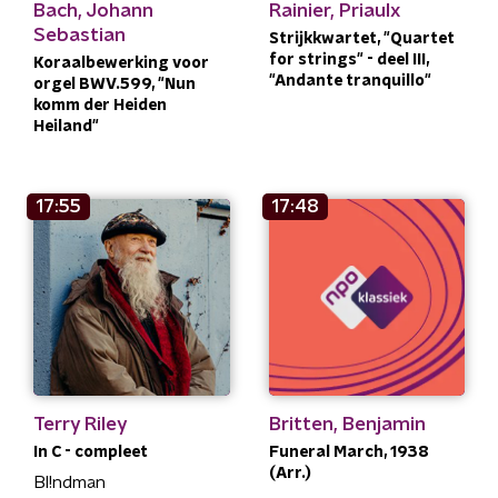
Bach, Johann
Rainier, Priaulx
Sebastian
Strijkkwartet, "Quartet
for strings" - deel III,
Koraalbewerking voor
"Andante tranquillo"
orgel BWV.599, "Nun
komm der Heiden
Heiland"
17:55
17:48
Terry Riley
Britten, Benjamin
In C - compleet
Funeral March, 1938
(Arr.)
Bl!ndman