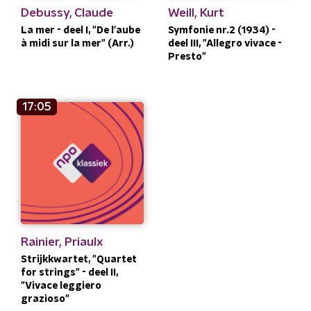
Debussy, Claude
Weill, Kurt
La mer - deel I, "De l'aube
Symfonie nr.2 (1934) -
à midi sur la mer" (Arr.)
deel III, "Allegro vivace -
Presto"
17:05
Rainier, Priaulx
Strijkkwartet, "Quartet
for strings" - deel II,
"Vivace leggiero
grazioso"