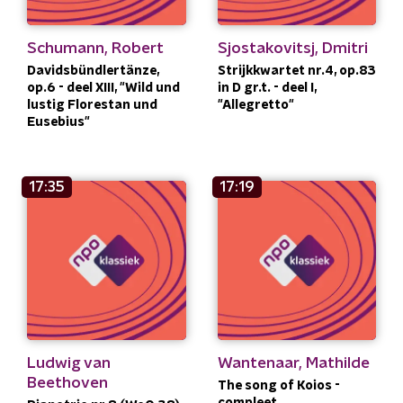
Schumann, Robert
Sjostakovitsj, Dmitri
Davidsbündlertänze,
Strijkkwartet nr.4, op.83
op.6 - deel XIII, "Wild und
in D gr.t. - deel I,
lustig Florestan und
"Allegretto"
Eusebius"
17:35
17:19
Ludwig van
Wantenaar, Mathilde
Beethoven
The song of Koios -
compleet