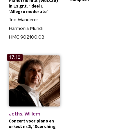
Pianotrio nr.8 (WoO.38)
in Es gr.t. - deel I,
"Allegro moderato"
Trio Wanderer
Harmonia Mundi
HMC 902100.03
17:10
Jeths, Willem
Concert voor piano en
orkest nr.3, "Scorching