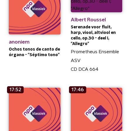
Albert Roussel
Serenade voor fluit,
harp, viool, altviool en
cello, op.30 - deel I,
anoniem
"Allegro"
Ochos tonos de canto de
Prometheus Ensemble
órgano - "Séptimo tono"
ASV
CD DCA 664
17:52
17:46