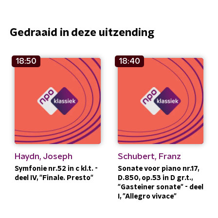
Gedraaid in deze uitzending
18:50
18:40
Haydn, Joseph
Schubert, Franz
Symfonie nr.52 in c kl.t. -
Sonate voor piano nr.17,
deel IV, "Finale. Presto"
D.850, op.53 in D gr.t.,
"Gasteiner sonate" - deel
I, "Allegro vivace"