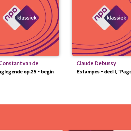
 Constant van de
Claude Debussy
glegende op.25 - begin
Estampes - deel I, "Pag