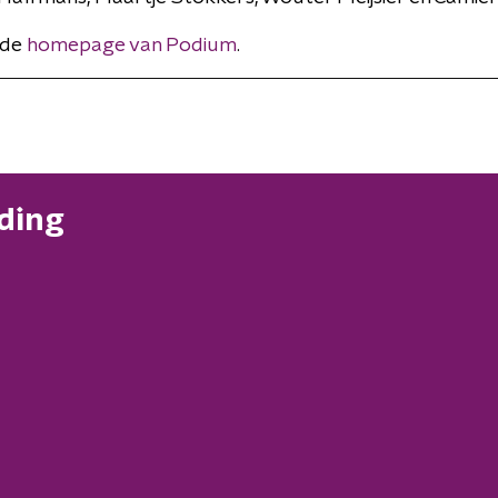
r de
homepage van Podium
.
nding