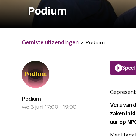
Podium
Gemiste uitzendingen
Podium
Speel
Gepresent
Podium
Vers van d
wo 3 juni 17:00 - 19:00
zaken in 
uur op NPO
Met Hans H