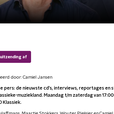
 uitzending af
eerd door:
Camiel Jansen
e pers: de nieuwste cd's, interviews, reportages en 
klassieke-muziekland. Maandag t/m zaterdag van 17:00
 Klassiek.
affmans, Maartje Stokkers, Wouter Pleijsier en Camiel