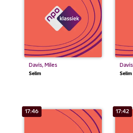
Davis, Miles
Davis
Selim
Selim
17:46
17:42