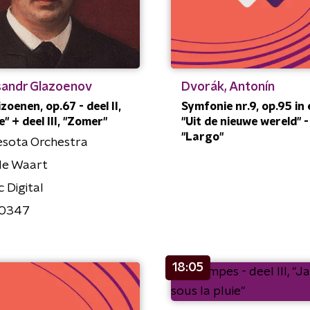
sandr Glazoenov
Dvorák, Antonín
zoenen, op.67 - deel II,
Symfonie nr.9, op.95 in e 
" + deel III, "Zomer"
"Uit de nieuwe wereld" - 
"Largo"
esota Orchestra
de Waart
c Digital
0347
18:05