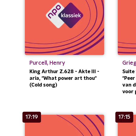
Purcell, Henry
Grieg
King Arthur Z.628 - Akte III -
Suite
aria, "What power art thou"
"Peer 
(Cold song)
van d
voor 
17:19
17:15