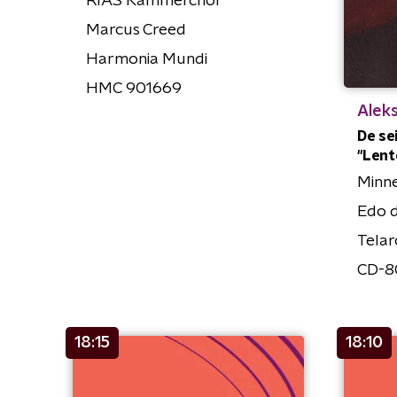
RIAS Kammerchor
Marcus Creed
Harmonia Mundi
HMC 901669
Alek
De sei
"Lente
Minn
Edo 
Telar
CD-8
18:15
18:10