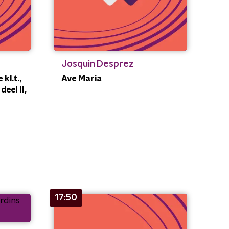
Josquin Desprez
kl.t.,
Ave Maria
deel II,
17:50