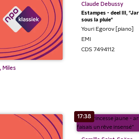
Claude Debussy
Estampes - deel III, "Ja
sous la pluie"
Youri Egorov [piano]
EMI
CDS 7494112
, Miles
17:38