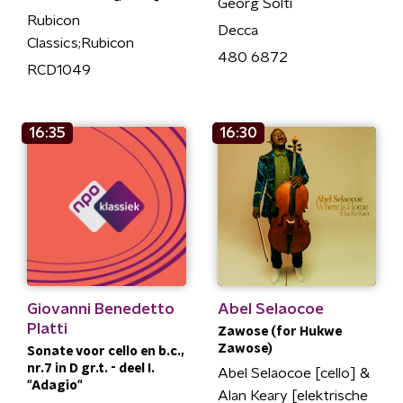
Georg Solti
Rubicon
Decca
Classics;Rubicon
480 6872
RCD1049
16:35
16:30
Giovanni Benedetto
Abel Selaocoe
Platti
Zawose (for Hukwe
Zawose)
Sonate voor cello en b.c.,
nr.7 in D gr.t. - deel I.
Abel Selaocoe [cello] &
"Adagio"
Alan Keary [elektrische