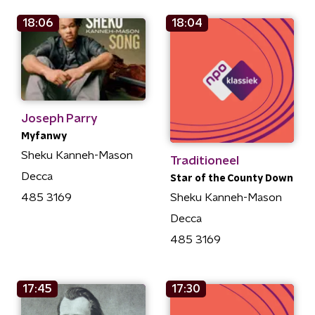
18:06
18:04
Joseph Parry
Myfanwy
Sheku Kanneh-Mason
Traditioneel
Decca
Star of the County Down
Sheku Kanneh-Mason
485 3169
Decca
485 3169
17:45
17:30