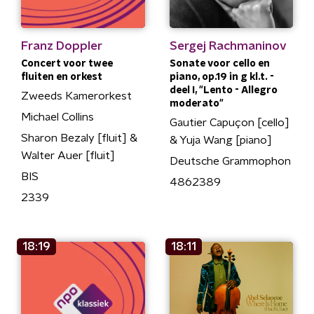
Franz Doppler
Sergej Rachmaninov
Concert voor twee
Sonate voor cello en
fluiten en orkest
piano, op.19 in g kl.t. -
deel I, "Lento - Allegro
Zweeds Kamerorkest
moderato"
Michael Collins
Gautier Capuçon [cello]
Sharon Bezaly [fluit] &
& Yuja Wang [piano]
Walter Auer [fluit]
Deutsche Grammophon
BIS
4862389
2339
18:19
18:11