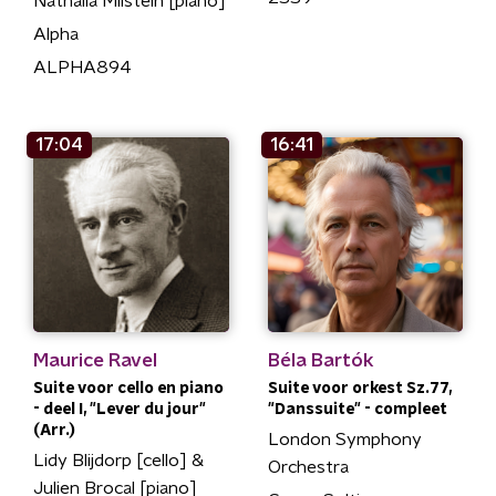
Nathalia Milstein [piano]
Alpha
ALPHA894
17:04
16:41
Maurice Ravel
Béla Bartók
Suite voor cello en piano
Suite voor orkest Sz.77,
- deel I, "Lever du jour"
"Danssuite" - compleet
(Arr.)
London Symphony
Lidy Blijdorp [cello] &
Orchestra
Julien Brocal [piano]