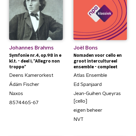
Johannes Brahms
Joël Bons
Symfonie nr.4, op.98 in e
Nomaden voor cello en
kl.t. - deel I, "Allegro non
groot intercultureel
troppo"
ensemble - compleet
Deens Kamerorkest
Atlas Ensemble
Ádám Fischer
Ed Spanjaard
Naxos
Jean-Guihen Queyras
[cello]
8574465-67
eigen beheer
NVT