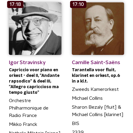
17:18
17:10
Igor Stravinsky
Camille Saint-Saëns
Capriccio voor piano en
Tarantella voor fluit,
orkest - deel II, "Andante
klarinet en orkest, op.6
rapsodico" & deel III,
in a kl.t.
"Allegro capriccioso ma
Zweeds Kamerorkest
tempo giusto"
Michael Collins
Orchestre
Sharon Bezaly [fluit] &
Philharmonique de
Michael Collins [klarinet]
Radio France
BIS
Mikko Franck
2339