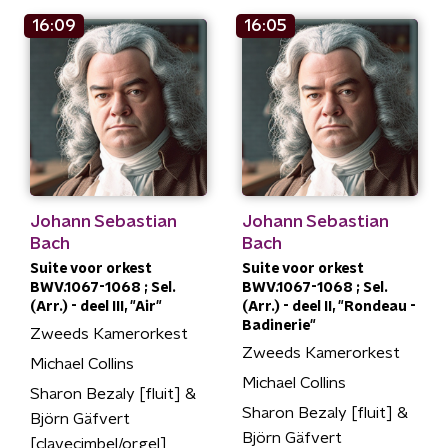
16:09
16:05
Johann Sebastian
Johann Sebastian
Bach
Bach
Suite voor orkest
Suite voor orkest
BWV.1067-1068 ; Sel.
BWV.1067-1068 ; Sel.
(Arr.) - deel III, "Air"
(Arr.) - deel II, "Rondeau -
Badinerie"
Zweeds Kamerorkest
Zweeds Kamerorkest
Michael Collins
Michael Collins
Sharon Bezaly [fluit] &
Sharon Bezaly [fluit] &
Björn Gäfvert
Björn Gäfvert
[clavecimbel/orgel]