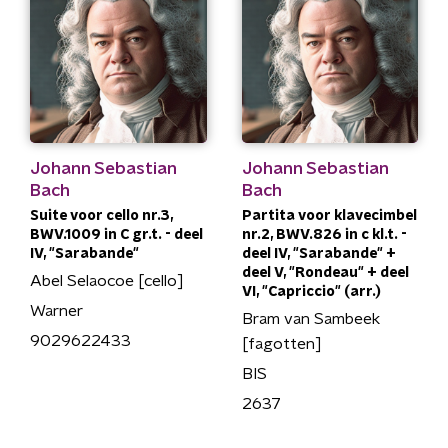
Johann Sebastian
Johann Sebastian
Bach
Bach
Suite voor cello nr.3,
Partita voor klavecimbel
BWV.1009 in C gr.t. - deel
nr.2, BWV.826 in c kl.t. -
IV, "Sarabande"
deel IV, "Sarabande" +
deel V, "Rondeau" + deel
Abel Selaocoe [cello]
VI, "Capriccio" (arr.)
Warner
Bram van Sambeek
9029622433
[fagotten]
BIS
2637