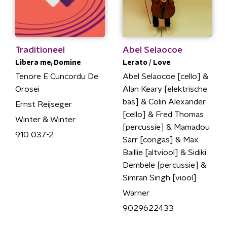
Traditioneel
Abel Selaocoe
Libera me, Domine
Lerato / Love
Tenore E Cuncordu De
Abel Selaocoe [cello] &
Orosei
Alan Keary [elektrische
bas] & Colin Alexander
Ernst Reijseger
[cello] & Fred Thomas
Winter & Winter
[percussie] & Mamadou
910 037-2
Sarr [congas] & Max
Baillie [altviool] & Sidiki
Dembele [percussie] &
Simran Singh [viool]
Warner
9029622433