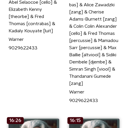
Abel Selaocoe [cello] &
bas] & Alice Zawadzki
Elizabeth Kenny
[zang] & Cherise
[theorbe] & Fred
Adams-Burnett [zang]
Thomas [contrabas] &
& Colin Colin Alexander
Kadialy Kouyate [luit]
[cello] & Fred Thomas
Warner
[percussie] & Mamadou
Sarr [percussie] & Max
9029622433
Baillie [altviool] & Sidiki
Dembele [djembe] &
Simran Singh [viool] &
Thandanani Gumede
[zang]
Warner
9029622433
16:26
16:15