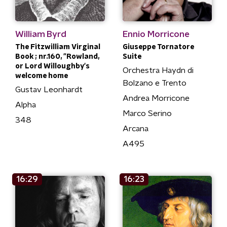
William Byrd
Ennio Morricone
The Fitzwilliam Virginal
Giuseppe Tornatore
Book ; nr.160, "Rowland,
Suite
or Lord Willoughby's
Orchestra Haydn di
welcome home
Bolzano e Trento
Gustav Leonhardt
Andrea Morricone
Alpha
Marco Serino
348
Arcana
A495
16:29
16:23