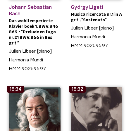
Johann Sebastian
György Ligeti
Bach
Musica ricercata nr.1 in A
gr.t., "Sostenuto"
Das wohltemperierte
Klavier boek 1, BWV.846-
Julien Libeer [piano]
869 - "Prelude en fuga
Harmonia Mundi
nr.21 BWV.866 in Bes
gr.t."
HMM 902696.97
Julien Libeer [piano]
Harmonia Mundi
HMM 902696.97
18:34
18:32