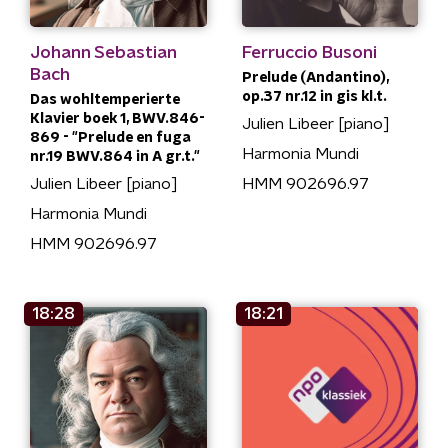
Johann Sebastian
Ferruccio Busoni
Bach
Prelude (Andantino),
op.37 nr.12 in gis kl.t.
Das wohltemperierte
Klavier boek 1, BWV.846-
Julien Libeer [piano]
869 - "Prelude en fuga
Harmonia Mundi
nr.19 BWV.864 in A gr.t."
Julien Libeer [piano]
HMM 902696.97
Harmonia Mundi
HMM 902696.97
18:28
18:21