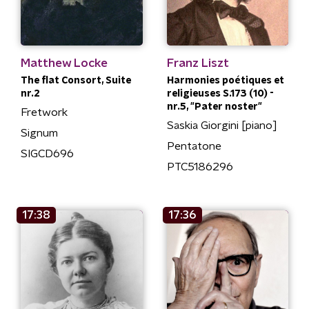
Matthew Locke
Franz Liszt
The flat Consort, Suite
Harmonies poétiques et
nr.2
religieuses S.173 (10) -
nr.5, "Pater noster"
Fretwork
Saskia Giorgini [piano]
Signum
Pentatone
SIGCD696
PTC5186296
17:38
17:36