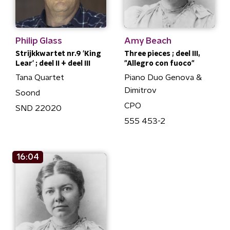
Philip Glass
Amy Beach
Strijkkwartet nr.9 'King
Three pieces ; deel III,
Lear' ; deel II + deel III
"Allegro con fuoco"
Tana Quartet
Piano Duo Genova &
Dimitrov
Soond
CPO
SND 22020
555 453-2
16:04