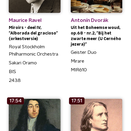
Maurice Ravel
Antonín Dvorák
Miroirs - deel IV,
Uit het Boheemse woud,
"Alborada del gracioso"
op.68 - nr.2, "Bij het
(orkestversie)
zwarte meer (U Cerného
jezera)"
Royal Stockholm
Geister Duo
Philharmonic Orchestra
Mirare
Sakari Oramo
MIR610
BIS
2438
17:54
17:51