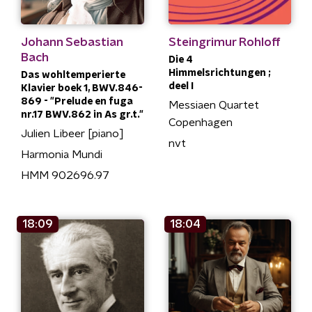
Johann Sebastian
Steingrimur Rohloff
Bach
Die 4
Himmelsrichtungen ;
Das wohltemperierte
deel I
Klavier boek 1, BWV.846-
869 - "Prelude en fuga
Messiaen Quartet
nr.17 BWV.862 in As gr.t."
Copenhagen
Julien Libeer [piano]
nvt
Harmonia Mundi
HMM 902696.97
18:09
18:04