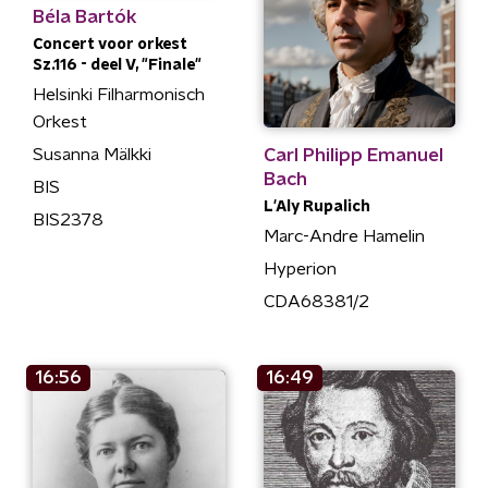
Béla Bartók
Concert voor orkest
Sz.116 - deel V, "Finale"
Helsinki Filharmonisch
Orkest
Carl Philipp Emanuel
Susanna Mälkki
Bach
BIS
L'Aly Rupalich
BIS2378
Marc-Andre Hamelin
Hyperion
CDA68381/2
16:56
16:49