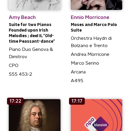
Amy Beach
Ennio Morricone
Suite for two Pianos
Moses and Marco Polo
Founded upon Irish
Suite
Melodies ; deel II, "Old-
Orchestra Haydn di
time Peassant-dance"
Bolzano e Trento
Piano Duo Genova &
Andrea Morricone
Dimitrov
Marco Serino
CPO
Arcana
555 453-2
A495
17:22
17:17