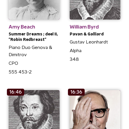
Amy Beach
William Byrd
Summer Dreams ; deel II,
Pavan & Galliard
"Robin Redbreast"
Gustav Leonhardt
Piano Duo Genova &
Alpha
Dimitrov
348
CPO
555 453-2
16:46
16:36