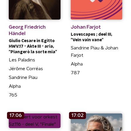
Georg Friedrich
Johan Farjot
Händel
Lovescapes ; deel III,
"Vein vain vane"
Giulio Cesare in Egitto
HWV.17 - Akte III - aria,
Sandrine Piau & Johan
"Piangerò la sorte mia"
Farjot
Les Paladins
Alpha
Jérôme Corréas
787
Sandrine Piau
Alpha
765
17:06
17:02