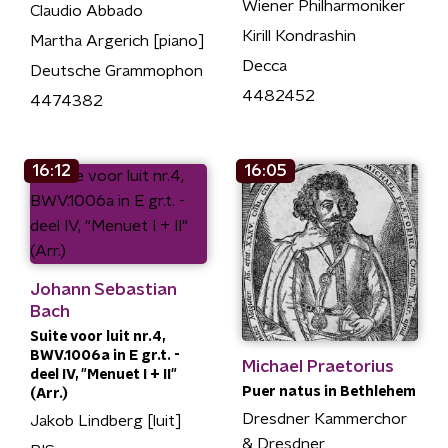
Wiener Philharmoniker
Claudio Abbado
Kirill Kondrashin
Martha Argerich [piano]
Decca
Deutsche Grammophon
4482452
4474382
16:12
16:05
Johann Sebastian
Bach
Suite voor luit nr.4,
BWV.1006a in E gr.t. -
Michael Praetorius
deel IV, "Menuet I + II"
Puer natus in Bethlehem
(Arr.)
Dresdner Kammerchor
Jakob Lindberg [luit]
& Dresdner