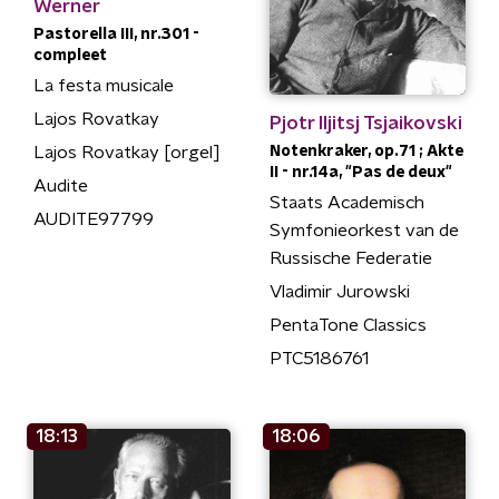
Werner
Pastorella III, nr.301 -
compleet
La festa musicale
Lajos Rovatkay
Pjotr Iljitsj Tsjaikovski
Notenkraker, op.71 ; Akte
Lajos Rovatkay [orgel]
II - nr.14a, "Pas de deux"
Audite
Staats Academisch
AUDITE97799
Symfonieorkest van de
Russische Federatie
Vladimir Jurowski
PentaTone Classics
PTC5186761
18:13
18:06