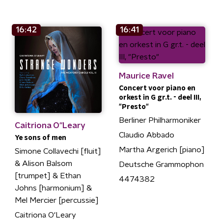
16:42
16:41
Maurice Ravel
Concert voor piano en
orkest in G gr.t. - deel III,
"Presto"
Berliner Philharmoniker
Caitriona O''Leary
Claudio Abbado
Ye sons of men
Martha Argerich [piano]
Simone Collavechi [fluit]
& Alison Balsom
Deutsche Grammophon
[trumpet] & Ethan
4474382
Johns [harmonium] &
Mel Mercier [percussie]
Caitriona O'Leary