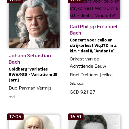
Carl Philipp Emanuel
Bach
Concert voor cello en
strijkorkest Wq.170 in a
kl.t. - deel II, "Andante"
Johann Sebastian
Orkest van de
Bach
Achttiende Eeuw
Goldberg-variaties
Roel Dieltiens [cello]
BWV.988 - Variatie nr.15
(arr.)
Glossa
Duo Panman Vermijs
GCD 921127
nvt
17:05
16:51