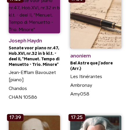
Joseph Haydn
Sonate voor piano nr.47,
Hob.XVI, nr.32 in b kl.t. -
anoniem
deel II, "Menuet. Tempo di
Bel Astre que j'adore
Menuetto - Trio. Minore"
(Arr.)
Jean-Efflam Bavouzet
Les Itinérantes
[piano]
Ambronay
Chandos
Amy058
CHAN 10586
17:39
17:25