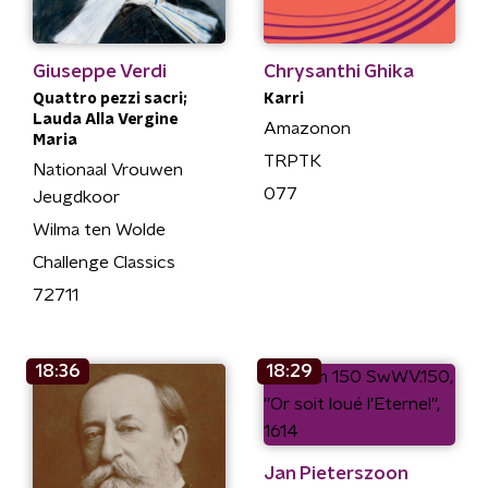
Giuseppe Verdi
Chrysanthi Ghika
Quattro pezzi sacri;
Karri
Lauda Alla Vergine
Amazonon
Maria
TRPTK
Nationaal Vrouwen
077
Jeugdkoor
Wilma ten Wolde
Challenge Classics
72711
18:36
18:29
Jan Pieterszoon