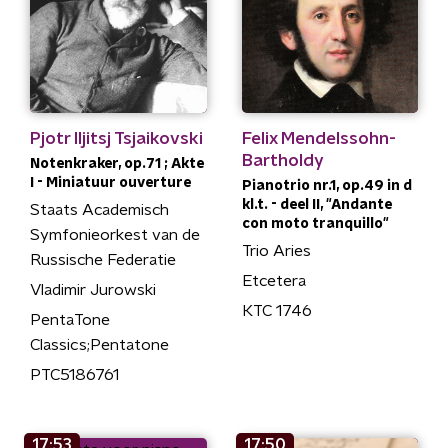
Pjotr Iljitsj Tsjaikovski
Felix Mendelssohn-
Bartholdy
Notenkraker, op.71 ; Akte
I - Miniatuur ouverture
Pianotrio nr.1, op.49 in d
kl.t. - deel II, "Andante
Staats Academisch
con moto tranquillo"
Symfonieorkest van de
Trio Aries
Russische Federatie
Etcetera
Vladimir Jurowski
KTC 1746
PentaTone
Classics;Pentatone
PTC5186761
17:53
17:50