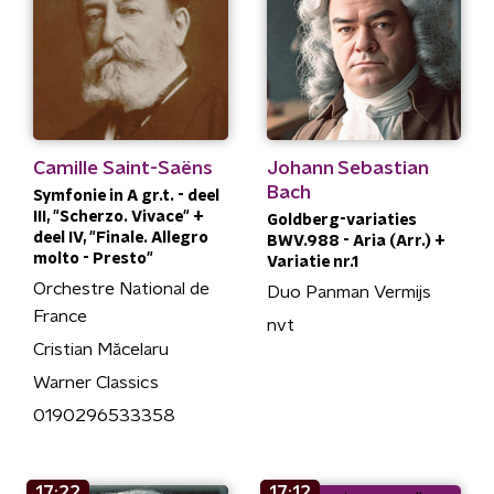
Camille Saint-Saëns
Johann Sebastian
Bach
Symfonie in A gr.t. - deel
III, "Scherzo. Vivace" +
Goldberg-variaties
deel IV, "Finale. Allegro
BWV.988 - Aria (Arr.) +
molto - Presto"
Variatie nr.1
Orchestre National de
Duo Panman Vermijs
France
nvt
Cristian Măcelaru
Warner Classics
0190296533358
17:22
17:12