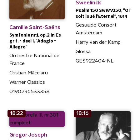
Sweelinck
Psalm 150 SwWV.150, ''Or
soit loué l'Eternel'', 1614
Gesualdo Consort
Camille Saint-Saëns
Amsterdam
Symfonie nr.1, op.2 in Es
gr.t. - deel I, "Adagio -
Harry van der Kamp
Allegro"
Glossa
Orchestre National de
GES922404-NL
France
Cristian Măcelaru
Warner Classics
0190296533358
18:22
18:16
Gregor Joseph