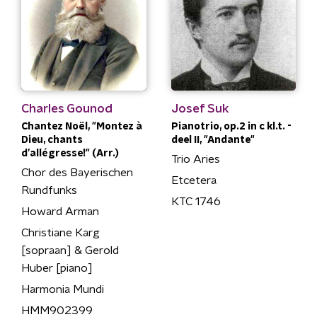
Charles Gounod
Josef Suk
Chantez Noël, "Montez à
Pianotrio, op.2 in c kl.t. -
Dieu, chants
deel II, "Andante"
d’allégresse!" (Arr.)
Trio Aries
Chor des Bayerischen
Etcetera
Rundfunks
KTC 1746
Howard Arman
Christiane Karg
[sopraan] & Gerold
Huber [piano]
Harmonia Mundi
HMM902399