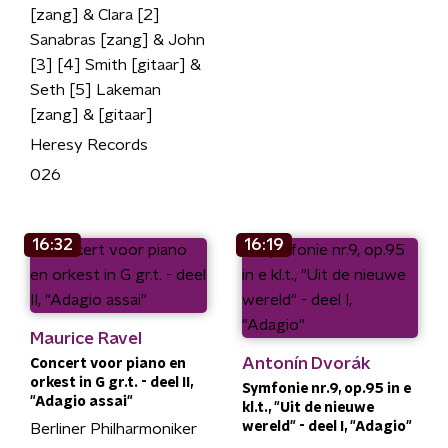
[zang] & Clara [2]
Sanabras [zang] & John
[3] [4] Smith [gitaar] &
Seth [5] Lakeman
[zang] & [gitaar]
Heresy Records
026
16:32
16:19
Maurice Ravel
Antonín Dvorák
Concert voor piano en
orkest in G gr.t. - deel II,
Symfonie nr.9, op.95 in e
"Adagio assai"
kl.t., "Uit de nieuwe
wereld" - deel I, "Adagio"
Berliner Philharmoniker