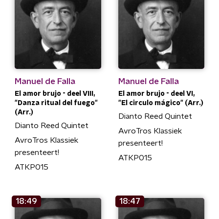
Manuel de Falla
Manuel de Falla
El amor brujo - deel VIII,
El amor brujo - deel VI,
"Danza ritual del fuego"
"El circulo mágico" (Arr.)
(Arr.)
Dianto Reed Quintet
Dianto Reed Quintet
AvroTros Klassiek
AvroTros Klassiek
presenteert!
presenteert!
ATKP015
ATKP015
18:49
18:47