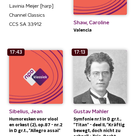
Lavinia Meijer [harp]
Channel Classics
Shaw, Caroline
CCS SA 33912
Valencia
17:43
17:13
Sibelius, Jean
Gustav Mahler
Humoresken voor viool
Symfonie nr.1 in D gr.t.,
en orkest (2), op.87 - nr.2
"Titan" - deel II, "Kräftig
in D gr.t., "Allegro assai"
bewegt, doch nicht zu