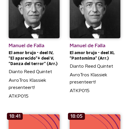
Manuel de Falla
Manuel de Falla
El amor brujo - deel IV,
El amor brujo - deel XI,
"El aparecido"+ deel V,
"Pantomima" (Arr.)
"Danza del terror" (Arr.)
Dianto Reed Quintet
Dianto Reed Quintet
AvroTros Klassiek
AvroTros Klassiek
presenteert!
presenteert!
ATKP015
ATKP015
18:41
18:05