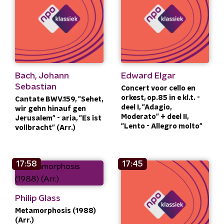
Bach, Johann
Edward Elgar
Sebastian
Concert voor cello en
orkest, op.85 in e kl.t. -
Cantate BWV.159, "Sehet,
deel I, "Adagio,
wir gehn hinauf gen
Moderato" + deel II,
Jerusalem" - aria, "Es ist
"Lento - Allegro molto"
vollbracht" (Arr.)
17:58
17:45
Philip Glass
Metamorphosis (1988)
(Arr.)