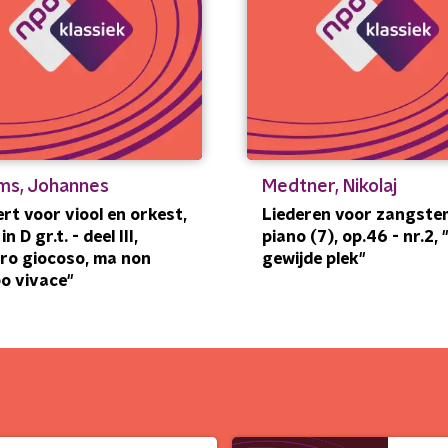
ms, Johannes
Medtner, Nikolaj
rt voor viool en orkest,
Liederen voor zangste
in D gr.t. - deel III,
piano (7), op.46 - nr.2, 
gro giocoso, ma non
gewijde plek"
o vivace"