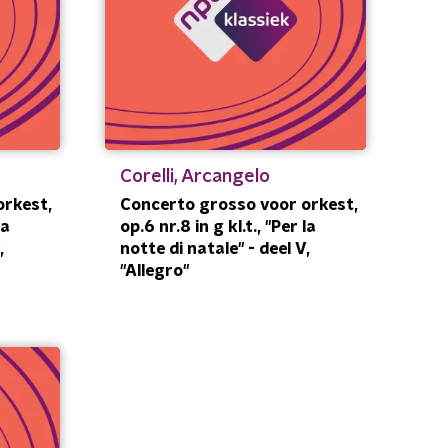
Corelli, Arcangelo
orkest,
Concerto grosso voor orkest,
la
op.6 nr.8 in g kl.t., "Per la
,
notte di natale" - deel V,
"Allegro"