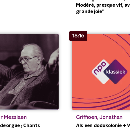
Modéré, presque vif, av
grande joie''
18:16
er Messiaen
Griffioen, Jonathan
 de'orgue ; Chants
Als een dodokolonie + 