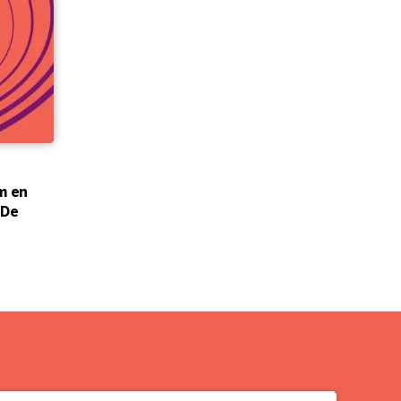
m en
"De