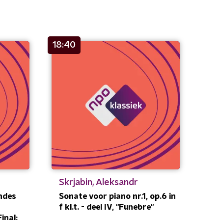
18:40
Skrjabin, Aleksandr
ndes
Sonate voor piano nr.1, op.6 in
f kl.t. - deel IV, "Funebre"
inal: