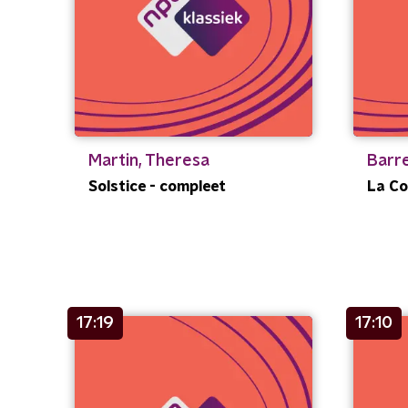
Martin, Theresa
Barre
Solstice - compleet
La Coc
17:19
17:10