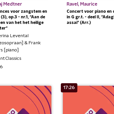
aj Medtner
Ravel, Maurice
nces voor zangstem en
Concert voor piano en 
(3), op.3 - nr.1, "Aan de
in G gr.t. - deel II, "Adag
en van het het heilige
assai" (Arr.)
ter"
rina Levental
zosopraan] & Frank
s [piano]
ant Classics
56
17:26