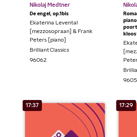
Nikolaj Medtner
Nikol
De engel, op.1bis
Roma
piano 
Ekaterina Levental
poort
[mezzosopraan] & Frank
kloos
Peters [piano]
Ekate
Brilliant Classics
[mez
96062
Peter
Brilli
960
17:37
17:29