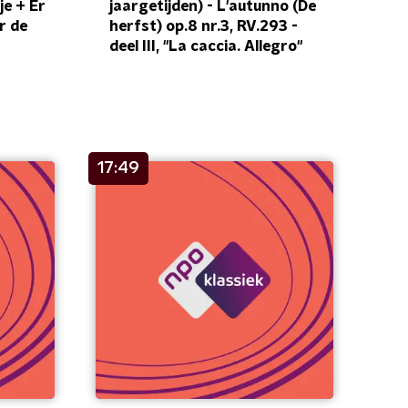
je + Er
jaargetijden) - L'autunno (De
r de
herfst) op.8 nr.3, RV.293 -
deel III, "La caccia. Allegro"
17:49