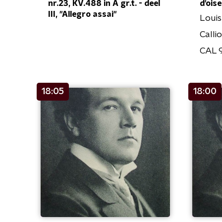
nr.23, KV.488 in A gr.t. - deel
d'ois
III, "Allegro assai"
Louis
Calli
CAL 
18:05
18:00