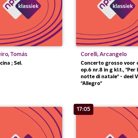
iro, Tomás
Corelli, Arcangelo
ina ; Sel.
Concerto grosso voor 
op.6 nr.8 in g kl.t., "Per 
notte di natale" - deel V
"Allegro"
17:05