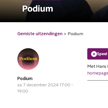
Podium
Gemiste uitzendingen
Podium
Speel
Met Hans H
homepage
Podium
za 7 december 2024 17:00 -
19:00