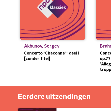
Akhunov, Sergey
Brah
Concerto "Chaconne"- deel I
Conce
[zonder titel]
op.77 
"Alle
tropp
Eerdere uitzendingen