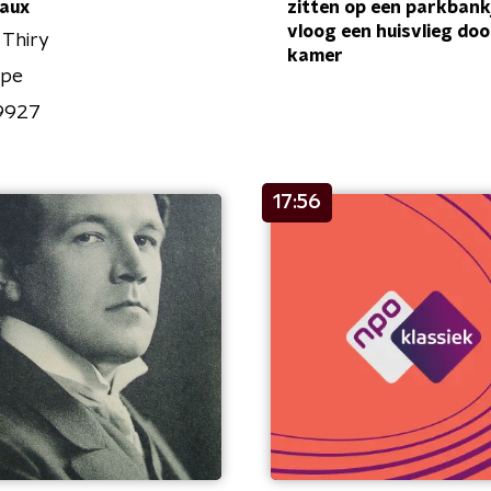
eaux
zitten op een parkbank
vloog een huisvlieg doo
 Thiry
kamer
ope
9927
17:56