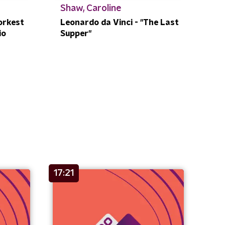
Shaw, Caroline
orkest
Leonardo da Vinci - "The Last
io
Supper"
17:21