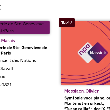
g
18:47
 Marais
rie de Ste. Genevieve de
-Paris
ncert des Nations
 Savall
Vox
 9821
Messiaen, Olivier
Symfonie voor piano, o
Martenot en orkest,
"Turangalîla" - deel X, "F