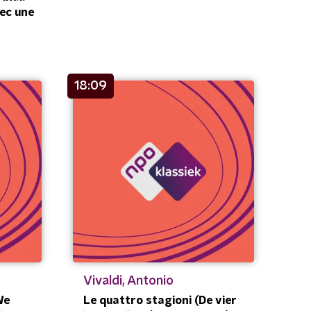
ec une
18:09
Vivaldi, Antonio
We
Le quattro stagioni (De vier