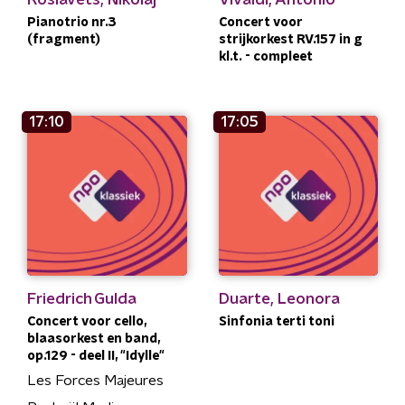
Pianotrio nr.3
Concert voor
(fragment)
strijkorkest RV.157 in g
kl.t. - compleet
17:10
17:05
Friedrich Gulda
Duarte, Leonora
Concert voor cello,
Sinfonia terti toni
blaasorkest en band,
op.129 - deel II, "Idylle"
Les Forces Majeures