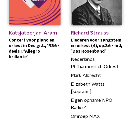
Katsjatoerjan, Aram
Richard Strauss
Concert voor piano en
Liederen voor zangstem
orkest in Des gr.t., 1936 -
en orkest (4), op.36 - nr.1,
deel III, "Allegro
"Das Rosenband"
brillante"
Nederlands
Philharmonisch Orkest
Mark Albrecht
Elizabeth Watts
[sopraan]
Eigen opname NPO
Radio 4
Omroep MAX