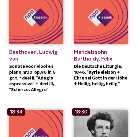
Beethoven, Ludwig
Mendelssohn-
van
Bartholdy, Felix
Sonate voor viool en
Die Deutsche Liturgie,
piano nr.10, op.96 in G
1846, "Kyrie eleison +
gr.t. - deel II, "Adagio
Ehre sei Gott in der Höhe
espressivo" + deel III,
+ Heilig, heilig, heilig"
"Scherzo. Allegro"
18:34
18:30