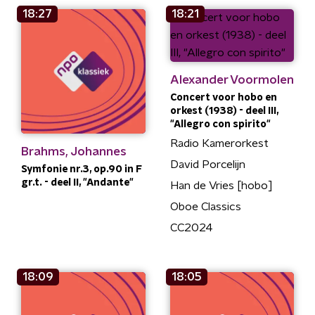
18:27
18:21
Alexander Voormolen
Concert voor hobo en
orkest (1938) - deel III,
"Allegro con spirito"
Radio Kamerorkest
Brahms, Johannes
David Porcelijn
Symfonie nr.3, op.90 in F
gr.t. - deel II, "Andante"
Han de Vries [hobo]
Oboe Classics
CC2024
18:09
18:05