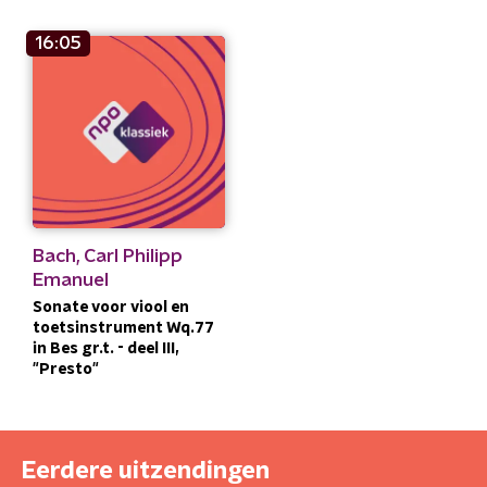
16:05
Bach, Carl Philipp
Emanuel
Sonate voor viool en
toetsinstrument Wq.77
in Bes gr.t. - deel III,
"Presto"
Eerdere uitzendingen