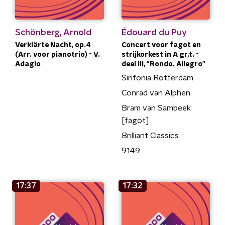
Schönberg, Arnold
Édouard du Puy
Verklärte Nacht, op.4
Concert voor fagot en
(Arr. voor pianotrio) - V.
strijkorkest in A gr.t. -
Adagio
deel III, "Rondo. Allegro"
Sinfonia Rotterdam
Conrad van Alphen
Bram van Sambeek
[fagot]
Brilliant Classics
9149
17:37
17:32