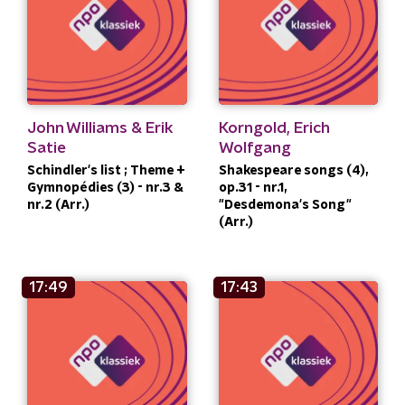
John Williams & Erik
Korngold, Erich
Satie
Wolfgang
Schindler's list ; Theme +
Shakespeare songs (4),
Gymnopédies (3) - nr.3 &
op.31 - nr.1,
nr.2 (Arr.)
"Desdemona's Song"
(Arr.)
17:49
17:43