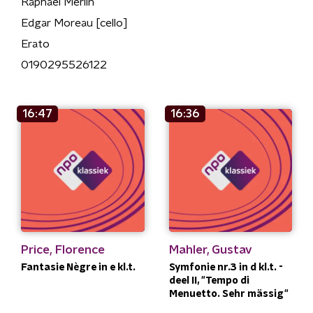
Raphaël Merlin
Edgar Moreau [cello]
Erato
0190295526122
16:47
16:36
Price, Florence
Mahler, Gustav
Fantasie Nègre in e kl.t.
Symfonie nr.3 in d kl.t. -
deel II, "Tempo di
Menuetto. Sehr mässig"