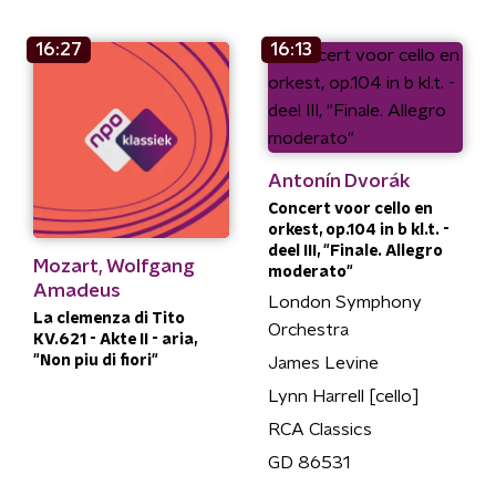
16:27
16:13
Antonín Dvorák
Concert voor cello en
orkest, op.104 in b kl.t. -
deel III, "Finale. Allegro
Mozart, Wolfgang
moderato"
Amadeus
London Symphony
La clemenza di Tito
Orchestra
KV.621 - Akte II - aria,
"Non piu di fiori"
James Levine
Lynn Harrell [cello]
RCA Classics
GD 86531