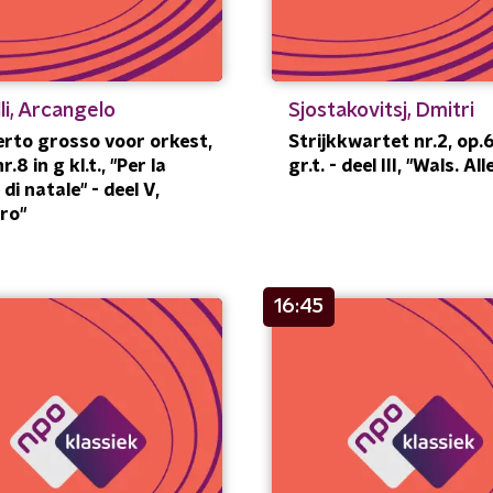
li, Arcangelo
Sjostakovitsj, Dmitri
rto grosso voor orkest,
Strijkkwartet nr.2, op.6
r.8 in g kl.t., "Per la
gr.t. - deel III, "Wals. Al
di natale" - deel V,
gro"
16:45