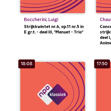
Boccherini, Luigi
Chau
Strijkkwintet nr.6, op.11 nr.5 in
Conce
E gr.t. - deel III, "Menuet - Trio"
strijk
deel I
Anim
18:08
17:50