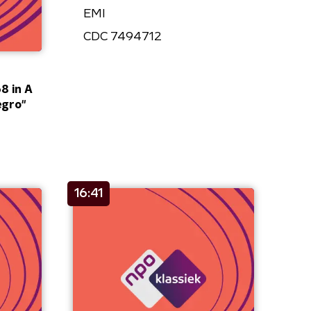
EMI
CDC 7494712
8 in A
legro"
16:41