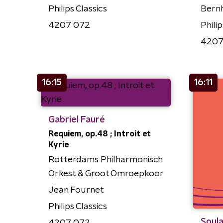
Philips Classics
Bernh
4207 072
Philip
4207
16:15
16:11
Gabriel Fauré
Requiem, op.48 ; Introit et
Kyrie
Rotterdams Philharmonisch
Orkest & Groot Omroepkoor
Jean Fournet
Philips Classics
Soula