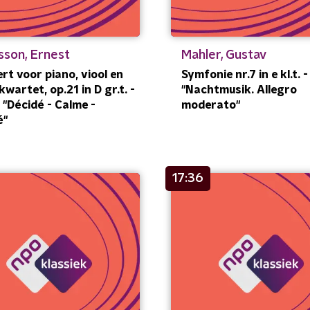
sson, Ernest
Mahler, Gustav
rt voor piano, viool en
Symfonie nr.7 in e kl.t. - 
kwartet, op.21 in D gr.t. -
"Nachtmusik. Allegro
, "Décidé - Calme -
moderato"
é"
17:36