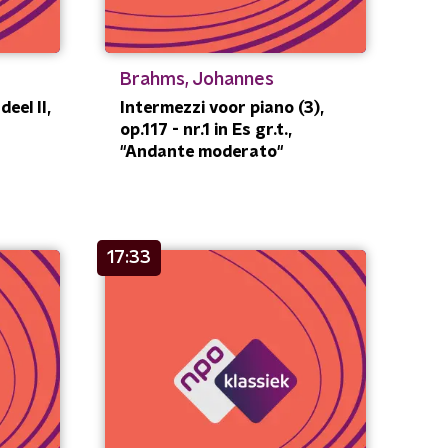
Brahms, Johannes
deel II,
Intermezzi voor piano (3),
op.117 - nr.1 in Es gr.t.,
"Andante moderato"
17:33