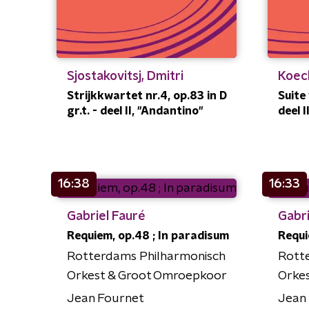
Sjostakovitsj, Dmitri
Koech
Strijkkwartet nr.4, op.83 in D
Suite
gr.t. - deel II, "Andantino"
deel 
16:38
16:33
Gabriel Fauré
Gabri
Requiem, op.48 ; In paradisum
Requi
Rotterdams Philharmonisch
Rott
Orkest & Groot Omroepkoor
Orke
Jean Fournet
Jean