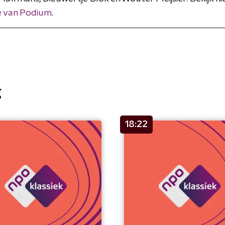
 van Podium
.
g
18:22