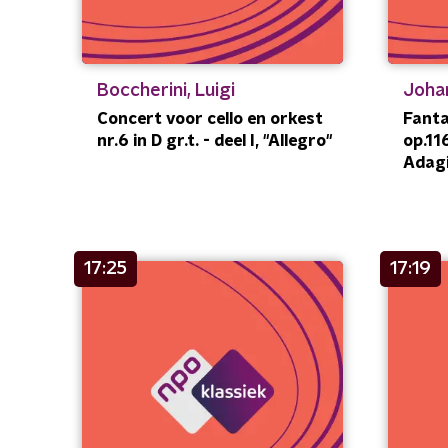
Boccherini, Luigi
Joha
Concert voor cello en orkest
Fanta
nr.6 in D gr.t. - deel I, "Allegro"
op.11
Adagi
17:25
17:19