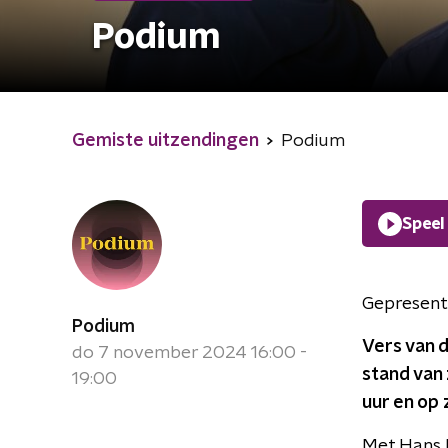
Podium
Gemiste uitzendingen
Podium
Speel
Gepresent
Podium
Vers van d
do 7 november 2024 16:00 -
stand van 
19:00
uur en op 
Met Hans H