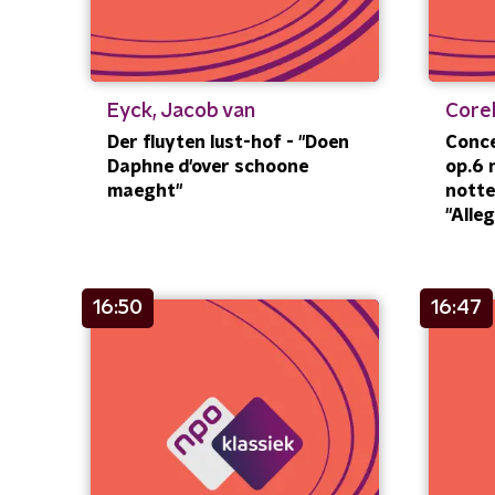
Eyck, Jacob van
Corel
Der fluyten lust-hof - "Doen
Conce
Daphne d'over schoone
op.6 n
maeght"
notte 
"Alle
16:50
16:47