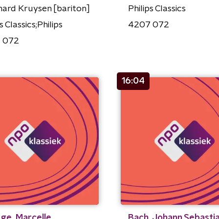
ard Kruysen [bariton]
Philips Classics
s Classics;Philips
4207 072
 072
16:04
ge, Marcelle
Bach, Johann Sebasti