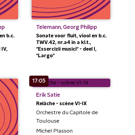
pp
Telemann, Georg Philipp
en b.c.
Sonate voor fluit, viool en b.c.
TWV.42, nr.a4 in a kl.t.,
 IV,
"Essercizii musici" - deel I,
"Largo"
17:05
Erik Satie
Relâche - scène VI-IX
Orchestre du Capitole de
Toulouse
Michel Plasson