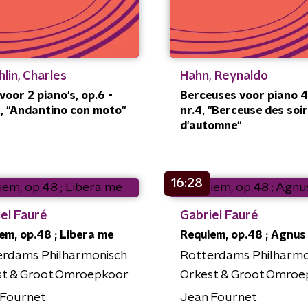
lin, Charles
Hahn, Reynaldo
 voor 2 piano's, op.6 -
Berceuses voor piano 4h
II, "Andantino con moto"
nr.4, "Berceuse des soir
d'automne"
16:28
el Fauré
Gabriel Fauré
em, op.48 ; Libera me
Requiem, op.48 ; Agnus
erdams Philharmonisch
Rotterdams Philharmo
st & Groot Omroepkoor
Orkest & Groot Omroe
 Fournet
Jean Fournet