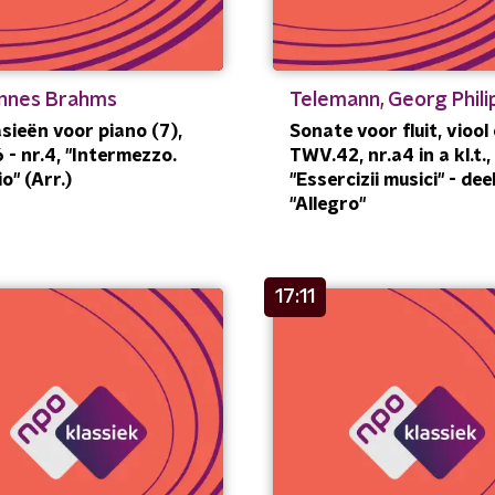
nnes Brahms
Telemann, Georg Phili
sieën voor piano (7),
Sonate voor fluit, viool 
6 - nr.4, "Intermezzo.
TWV.42, nr.a4 in a kl.t.,
o" (Arr.)
"Essercizii musici" - deel
"Allegro"
17:11