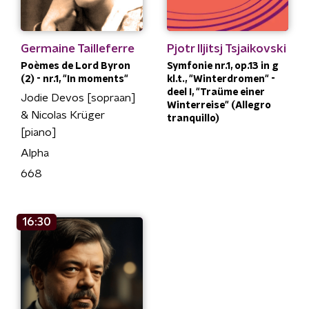
Germaine Tailleferre
Pjotr Iljitsj Tsjaikovski
Poèmes de Lord Byron
Symfonie nr.1, op.13 in g
(2) - nr.1, "In moments"
kl.t., "Winterdromen" -
deel I, "Traüme einer
Jodie Devos [sopraan]
Winterreise" (Allegro
& Nicolas Krüger
tranquillo)
[piano]
Alpha
668
16:30