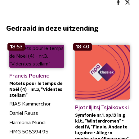
Gedraaid in deze uitzending
18:53
18:40
Francis Poulenc
Motets pour le temps de
Noël (4) - nr.3, "Videntes
stellam"
RIAS Kammerchor
Pjotr Iljitsj Tsjaikovski
Daniel Reuss
Symfonie nr.1, op.13 in g
kl.t., "Winterdromen" -
Harmonia Mundi
deel IV, "Finale. Andante
HMG 508394.95
lugubre - Allegro
moderato - Allegro vivo"