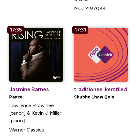
MCCM 97033
17:35
17:31
Jasmine Barnes
traditioneel kerstlied
Peace
Shubho Lhaw Qolo
Lawrence Brownlee
[tenor] & Kevin J. Miller
[piano]
Warner Classics