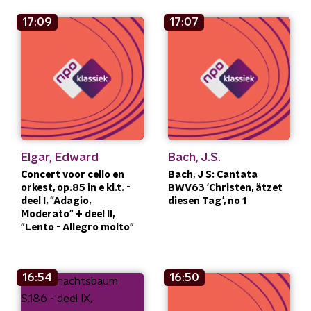
17:09
17:07
Elgar, Edward
Bach, J.S.
Concert voor cello en
Bach, J S: Cantata
orkest, op.85 in e kl.t. -
BWV63 'Christen, ätzet
deel I, "Adagio,
diesen Tag', no 1
Moderato" + deel II,
"Lento - Allegro molto"
16:54
16:50