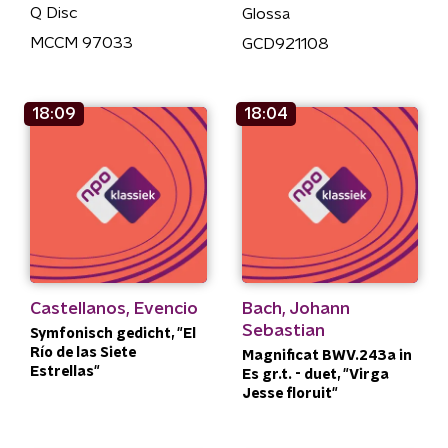
Q Disc
Glossa
MCCM 97033
GCD921108
18:09
18:04
Castellanos, Evencio
Bach, Johann
Sebastian
Symfonisch gedicht, "El
Río de las Siete
Magnificat BWV.243a in
Estrellas"
Es gr.t. - duet, "Virga
Jesse floruit"