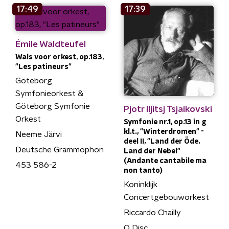
17:49
17:39
Émile Waldteufel
Wals voor orkest, op.183,
"Les patineurs"
Göteborg
Symfonieorkest &
Göteborg Symfonie
Pjotr Iljitsj Tsjaikovski
Orkest
Symfonie nr.1, op.13 in g
kl.t., "Winterdromen" -
Neeme Järvi
deel II, "Land der Öde.
Deutsche Grammophon
Land der Nebel"
(Andante cantabile ma
453 586-2
non tanto)
Koninklijk
Concertgebouworkest
Riccardo Chailly
Q Disc