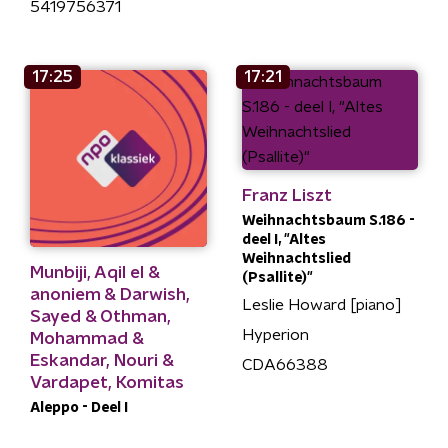
5419756371
17:25
17:21
Franz Liszt
Weihnachtsbaum S.186 -
deel I, "Altes
Weihnachtslied
Munbiji, Aqil el &
(Psallite)"
anoniem & Darwish,
Leslie Howard [piano]
Sayed & Othman,
Hyperion
Mohammad &
Eskandar, Nouri &
CDA66388
Vardapet, Komitas
Aleppo - Deel I