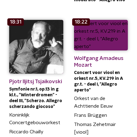
18:31
18:22
Wolfgang Amadeus
Mozart
Concert voor viool en
orkest nr.5, KV.219 in A
Pjotr Iljitsj Tsjaikovski
gr.t. - deel I, "Allegro
Symfonie nr.1, op.13 in g
aperto"
kl.t., "Winterdromen" -
Orkest van de
deel III, "Scherzo. Allegro
Achttiende Eeuw
scherzando giocoso"
Koninklijk
Frans Brüggen
Concertgebouworkest
Thomas Zehetmair
Riccardo Chailly
[viool]