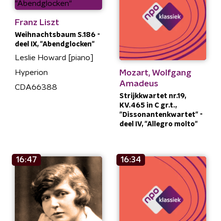
Franz Liszt
Weihnachtsbaum S.186 -
deel IX, "Abendglocken"
Leslie Howard [piano]
Mozart, Wolfgang
Hyperion
Amadeus
CDA66388
Strijkkwartet nr.19,
KV.465 in C gr.t.,
"Dissonantenkwartet" -
deel IV, "Allegro molto"
16:47
16:34