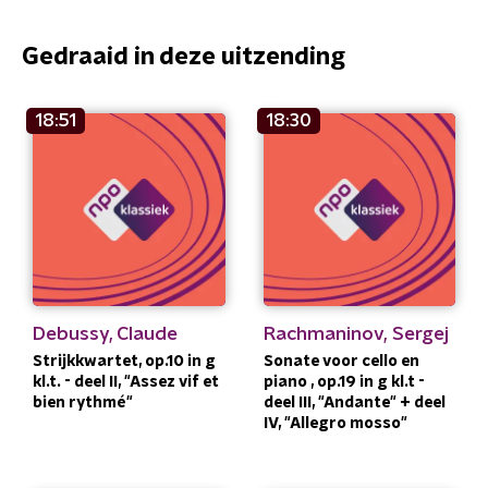
Gedraaid in deze uitzending
18:51
18:30
Debussy, Claude
Rachmaninov, Sergej
Strijkkwartet, op.10 in g
Sonate voor cello en
kl.t. - deel II, "Assez vif et
piano , op.19 in g kl.t -
bien rythmé"
deel III, "Andante" + deel
IV, "Allegro mosso"