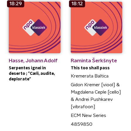
18:29
18:12
Hasse, Johann Adolf
Raminta Šerkšnyte
Serpentes ignei in
This too shall pass
deserto ; "Cæli, audite,
Kremerata Baltica
deplorate"
Gidon Kremer [viool] &
Magdalena Ceple [cello]
& Andrei Pushkarev
[vibrafoon]
ECM New Series
4859850