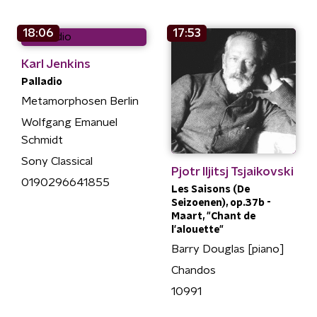
18:06
17:53
Karl Jenkins
Palladio
Metamorphosen Berlin
Wolfgang Emanuel
Schmidt
Sony Classical
Pjotr Iljitsj Tsjaikovski
0190296641855
Les Saisons (De
Seizoenen), op.37b -
Maart, "Chant de
l'alouette"
Barry Douglas [piano]
Chandos
10991