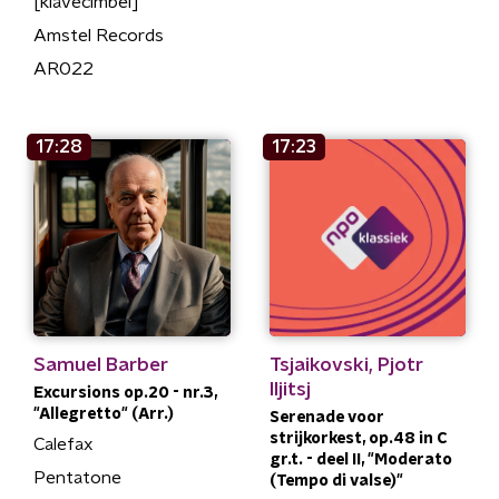
[klavecimbel]
Amstel Records
AR022
17:28
17:23
Samuel Barber
Tsjaikovski, Pjotr
Iljitsj
Excursions op.20 - nr.3,
"Allegretto" (Arr.)
Serenade voor
strijkorkest, op.48 in C
Calefax
gr.t. - deel II, "Moderato
Pentatone
(Tempo di valse)"