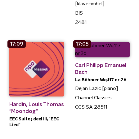
[klavecimbel]
BIS
2481
17:09
17:05
Carl Philipp Emanuel
Bach
La Böhmer Wq.117 nr.26
Dejan Lazic [piano]
Channel Classics
Hardin, Louis Thomas
CCS SA 28511
''Moondog''
EEC Suite ; deel III, "EEC
Lied"