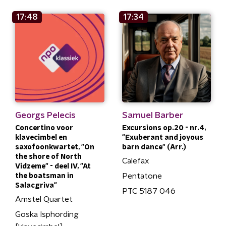
17:48
17:34
Georgs Pelecis
Samuel Barber
Concertino voor
Excursions op.20 - nr.4,
klavecimbel en
"Exuberant and joyous
saxofoonkwartet, "On
barn dance" (Arr.)
the shore of North
Calefax
Vidzeme" - deel IV, "At
Pentatone
the boatsman in
Salacgriva"
PTC 5187 046
Amstel Quartet
Goska Isphording