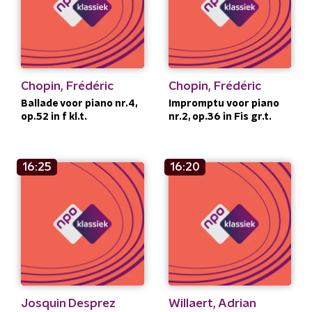
Chopin, Frédéric
Chopin, Frédéric
Ballade voor piano nr.4,
Impromptu voor piano
op.52 in f kl.t.
nr.2, op.36 in Fis gr.t.
16:25
16:20
Josquin Desprez
Willaert, Adrian