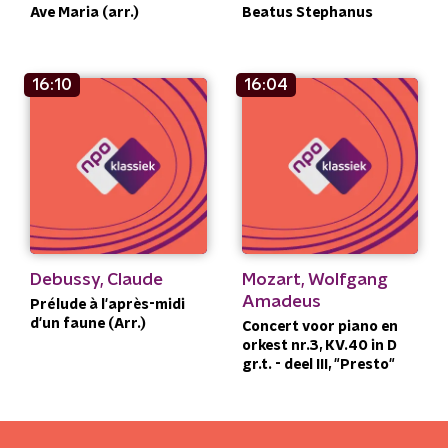
Ave Maria (arr.)
Beatus Stephanus
16:10
16:04
Debussy, Claude
Mozart, Wolfgang
Amadeus
Prélude à l'après-midi
d'un faune (Arr.)
Concert voor piano en
orkest nr.3, KV.40 in D
gr.t. - deel III, "Presto"