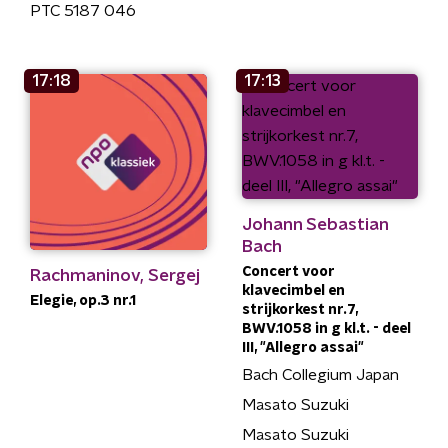
PTC 5187 046
17:18
17:13
Johann Sebastian
Bach
Concert voor
Rachmaninov, Sergej
klavecimbel en
Elegie, op.3 nr.1
strijkorkest nr.7,
BWV.1058 in g kl.t. - deel
III, "Allegro assai"
Bach Collegium Japan
Masato Suzuki
Masato Suzuki