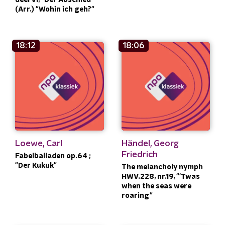
(Arr.) "Wohin ich geh?"
18:12
18:06
Loewe, Carl
Händel, Georg
Friedrich
Fabelballaden op.64 ;
"Der Kukuk"
The melancholy nymph
HWV.228, nr.19, "'Twas
when the seas were
roaring"