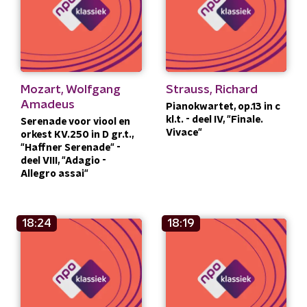
Mozart, Wolfgang
Strauss, Richard
Amadeus
Pianokwartet, op.13 in c
kl.t. - deel IV, "Finale.
Serenade voor viool en
Vivace"
orkest KV.250 in D gr.t.,
"Haffner Serenade" -
deel VIII, "Adagio -
Allegro assai"
18:24
18:19