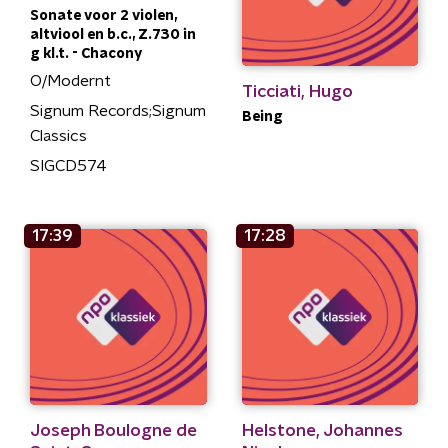
Sonate voor 2 violen,
altviool en b.c., Z.730 in
g kl.t. - Chacony
O/Modernt
Ticciati, Hugo
Signum Records;Signum
Being
Classics
SIGCD574
17:39
17:28
Joseph Boulogne de
Helstone, Johannes