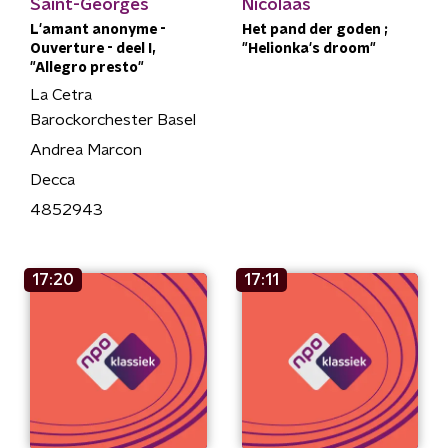
Saint-Georges
Nicolaas
L'amant anonyme -
Het pand der goden ;
Ouverture - deel I,
"Helionka's droom"
"Allegro presto"
La Cetra
Barockorchester Basel
Andrea Marcon
Decca
4852943
17:20
17:11