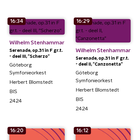
16:34
16:29
Wilhelm Stenhammar
Wilhelm Stenhammar
Serenade, op.31 in F gr.t.
- deel III, "Scherzo"
Serenade, op.31 in F gr.t.
- deel II, "Canzonetta"
Göteborg
Symfonieorkest
Göteborg
Symfonieorkest
Herbert Blomstedt
Herbert Blomstedt
BIS
BIS
2424
2424
16:20
16:12