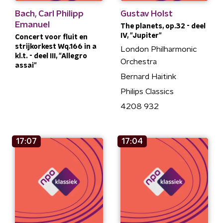
Bach, Carl Philipp
Gustav Holst
Emanuel
The planets, op.32 - deel
IV, "Jupiter"
Concert voor fluit en
strijkorkest Wq.166 in a
London Philharmonic
kl.t. - deel III, "Allegro
Orchestra
assai"
Bernard Haitink
Philips Classics
4208 932
17:07
17:04