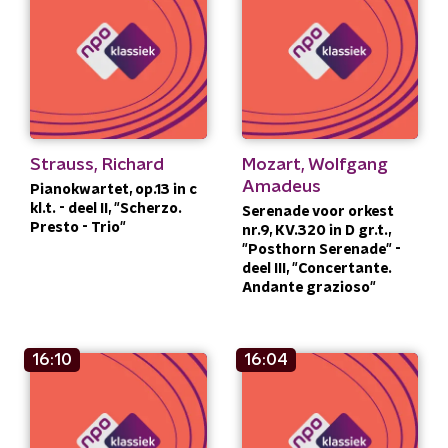
Strauss, Richard
Mozart, Wolfgang
Amadeus
Pianokwartet, op.13 in c
kl.t. - deel II, "Scherzo.
Serenade voor orkest
Presto - Trio"
nr.9, KV.320 in D gr.t.,
"Posthorn Serenade" -
deel III, "Concertante.
Andante grazioso"
16:10
16:04