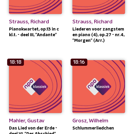
Strauss, Richard
Strauss, Richard
Pianokwartet, op.13 in c
Liederen voor zangstem
kl.t. - deel III, "Andante"
en piano (4), op.27 - nr.4,
"Morgen" (Arr.)
18:18
18:16
Mahler, Gustav
Grosz, Wilhelm
Das Lied von der Erde -
Schlummerliedchen
deel VI, "Der Abschied"