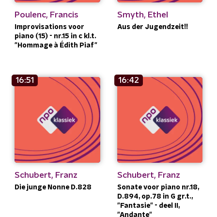
Poulenc, Francis
Smyth, Ethel
Improvisations voor
Aus der Jugendzeit!!
piano (15) - nr.15 in c kl.t.
"Hommage à Édith Piaf"
16:51
16:42
Schubert, Franz
Schubert, Franz
Die junge Nonne D.828
Sonate voor piano nr.18,
D.894, op.78 in G gr.t.,
"Fantasie" - deel II,
"Andante"