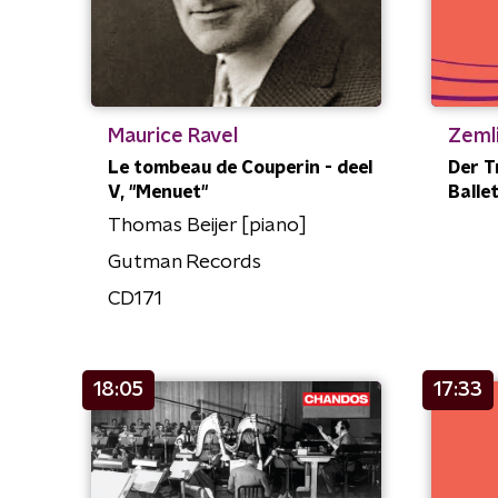
Maurice Ravel
Zemli
Le tombeau de Couperin - deel
Der T
V, "Menuet"
Ballet
Thomas Beijer [piano]
Gutman Records
CD171
18:05
17:33