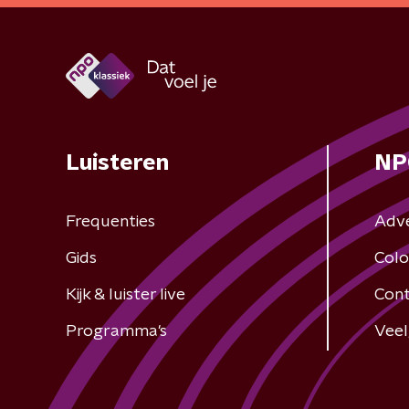
Luisteren
NP
Frequenties
Adv
Gids
Colo
Kijk & luister live
Cont
Programma's
Veel