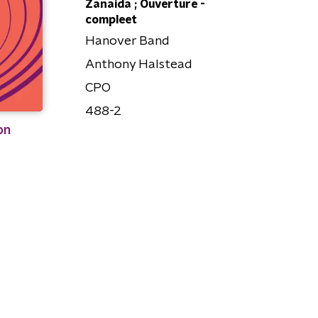
Zanaida ; Ouverture -
compleet
Hanover Band
Anthony Halstead
CPO
488-2
on