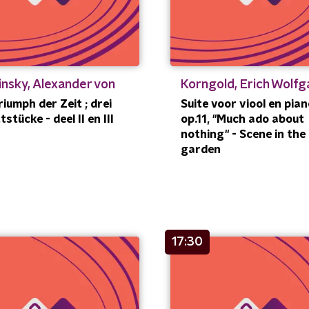
nsky, Alexander von
Korngold, Erich Wolf
riumph der Zeit ; drei
Suite voor viool en pian
tstücke - deel II en III
op.11, "Much ado about
nothing" - Scene in the
garden
17:30