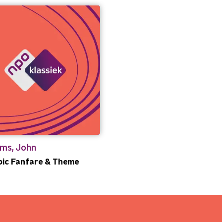
ams, John
ic Fanfare & Theme