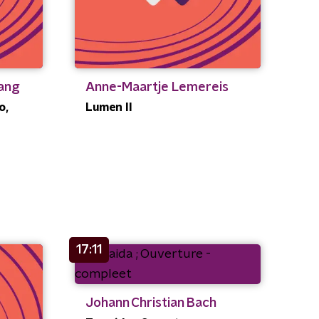
gang
Anne-Maartje Lemereis
o,
Lumen II
17:11
Johann Christian Bach