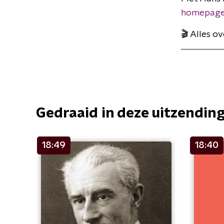
homepage
🎬 Alles o
Gedraaid in deze uitzendin
18:49
18:40