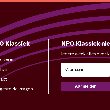
O Klassiek
NPO Klassiek ni
Iedere week alles over kl
erteren
fon
act
Aanmelden
gestelde vragen