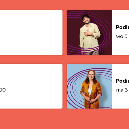
Podi
wo 5
Podi
:00
ma 3