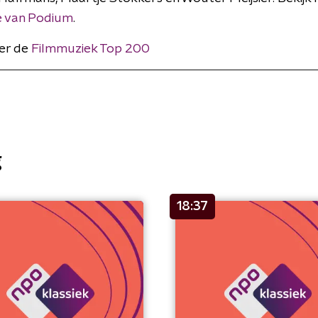
 van Podium
.
ver de
Filmmuziek Top 200
g
18:37