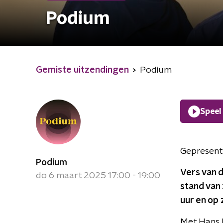
Podium
Gemiste uitzendingen
Podium
Speel
Gepresent
Podium
Vers van d
do 6 maart 2025 17:00 - 19:00
stand van 
uur en op 
Met Hans H