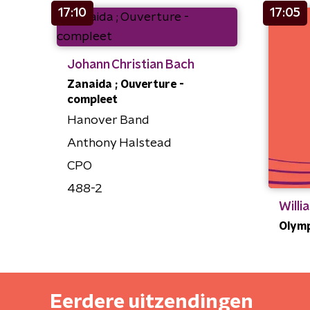
17:10
17:05
Johann Christian Bach
Zanaida ; Ouverture -
compleet
Hanover Band
Anthony Halstead
CPO
488-2
Willi
Olymp
Eerdere uitzendingen