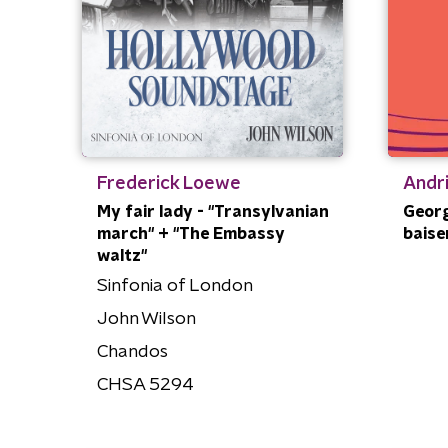
Frederick Loewe
Andri
My fair lady - "Transylvanian
Georg
march" + "The Embassy
baise
waltz"
Sinfonia of London
John Wilson
Chandos
CHSA 5294