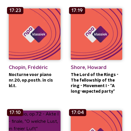
17:23
17:19
Chopin, Frédéric
Shore, Howard
Nocturne voor piano
The Lord of the Rings -
nr.20, op.posth. in cis
The fellowship of the
kl.t.
ring - Movement I - "A
long-expected party"
17:10
17:04