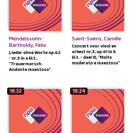
Mendelssohn-
Saint-Saëns, Camille
Bartholdy, Felix
Concert voor viool en
orkest nr.3, op.61 in b
Lieder ohne Worte op.62
kl.t. - deel III, "Molto
- nr.3 in e kl.t.,
moderato e maestoso"
"Trauermarsch.
Andante maestoso"
18:32
18:24