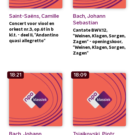
Saint-Saëns, Camille
Bach, Johann
Sebastian
Concert voor viool en
orkest nr.3, op.61 in b
Cantate BWV.12,
kl.t. - deel II, "Andantino
"Weinen, Klagen, Sorgen,
quasi allegretto"
Zagen" - openingskoor,
"Weinen, Klagen, Sorgen,
Zagen"
18:21
18:09
Bach, Johann
Tsjaikovski, Pjotr