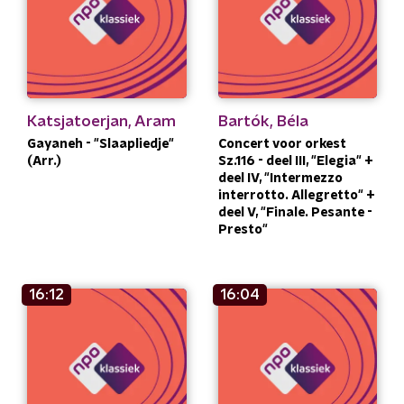
Katsjatoerjan, Aram
Bartók, Béla
Gayaneh - "Slaapliedje"
Concert voor orkest
(Arr.)
Sz.116 - deel III, "Elegia" +
deel IV, "Intermezzo
interrotto. Allegretto" +
deel V, "Finale. Pesante -
Presto"
16:12
16:04