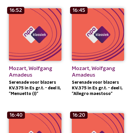
16:52
16:45
Mozart, Wolfgang
Mozart, Wolfgang
Amadeus
Amadeus
Serenade voor blazers
Serenade voor blazers
KV.375 in Es gr.t. - deel II,
KV.375 in Es gr.t. - deel I,
"Menuetto (I)"
"Allegro maestoso"
16:40
16:20