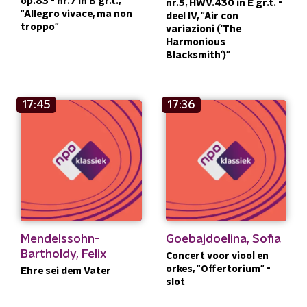
op.83 - nr.7 in B gr.t.,
nr.5, HWV.430 in E gr.t. -
"Allegro vivace, ma non
deel IV, "Air con
troppo"
variazioni ('The
Harmonious
Blacksmith')"
17:45
17:36
Mendelssohn-
Goebajdoelina, Sofia
Bartholdy, Felix
Concert voor viool en
orkes, "Offertorium" -
Ehre sei dem Vater
slot