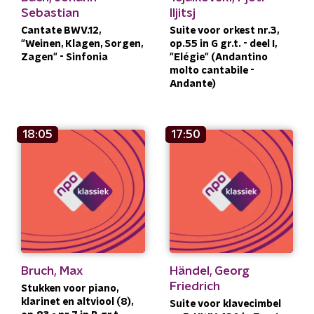
Sebastian
Iljitsj
Cantate BWV.12,
Suite voor orkest nr.3,
"Weinen, Klagen, Sorgen,
op.55 in G gr.t. - deel I,
Zagen" - Sinfonia
"Elégie" (Andantino
molto cantabile -
Andante)
18:05
17:50
Bruch, Max
Händel, Georg
Friedrich
Stukken voor piano,
klarinet en altviool (8),
Suite voor klavecimbel