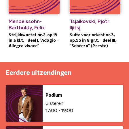
Mendelssohn-
Tsjaikovski, Pjotr
Bartholdy, Felix
Iljitsj
Strijkkwartet nr.2, op.13
Suite voor orkest nr.3,
in a kl.t. - deel I, "Adagio -
op.55 in G gr.t. - deel III,
Allegro vivace"
"Scherzo" (Presto)
Eerdere uitzendingen
Podium
Gisteren
17:00 - 19:00