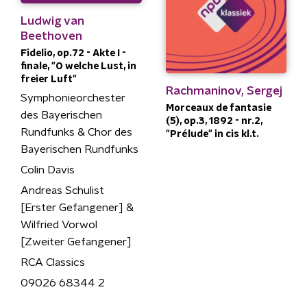
Ludwig van
Beethoven
Fidelio, op.72 - Akte I -
finale, "O welche Lust, in
freier Luft"
Rachmaninov, Sergej
Symphonieorchester
Morceaux de fantasie
des Bayerischen
(5), op.3, 1892 - nr.2,
Rundfunks & Chor des
"Prélude" in cis kl.t.
Bayerischen Rundfunks
Colin Davis
Andreas Schulist
[Erster Gefangener] &
Wilfried Vorwol
[Zweiter Gefangener]
RCA Classics
09026 68344 2