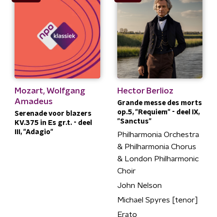
Mozart, Wolfgang
Hector Berlioz
Amadeus
Grande messe des morts
op.5, "Requiem" - deel IX,
Serenade voor blazers
"Sanctus"
KV.375 in Es gr.t. - deel
III, "Adagio"
Philharmonia Orchestra
& Philharmonia Chorus
& London Philharmonic
Choir
John Nelson
Michael Spyres [tenor]
Erato