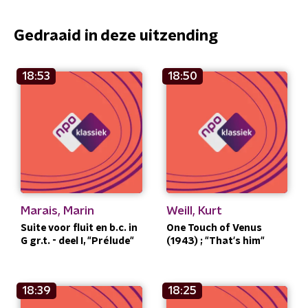
Gedraaid in deze uitzending
18:53
18:50
Marais, Marin
Weill, Kurt
Suite voor fluit en b.c. in
One Touch of Venus
G gr.t. - deel I, "Prélude"
(1943) ; "That's him"
18:39
18:25