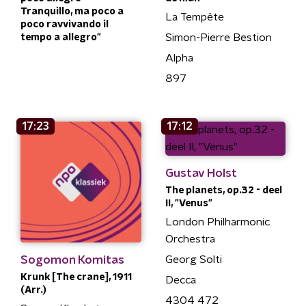
Tranquillo, ma poco a
La Tempête
poco ravvivando il
Simon-Pierre Bestion
tempo a allegro"
Alpha
897
17:23
17:12
Gustav Holst
The planets, op.32 - deel
II, "Venus"
London Philharmonic
Orchestra
Sogomon Komitas
Georg Solti
Krunk [The crane], 1911
Decca
(Arr.)
4304 472