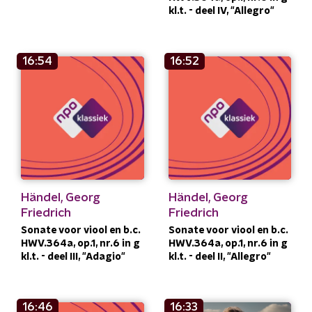
kl.t. - deel IV, "Allegro"
16:54
16:52
Händel, Georg
Händel, Georg
Friedrich
Friedrich
Sonate voor viool en b.c.
Sonate voor viool en b.c.
HWV.364a, op.1, nr.6 in g
HWV.364a, op.1, nr.6 in g
kl.t. - deel III, "Adagio"
kl.t. - deel II, "Allegro"
16:46
16:33