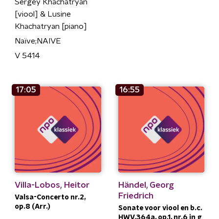
Sergey Khachatryan
[viool] & Lusine
Khachatryan [piano]
Naïve;NAIVE
V 5414
17:05
16:55
Villa-Lobos, Heitor
Händel, Georg
Friedrich
Valsa-Concerto nr.2,
op.8 (Arr.)
Sonate voor viool en b.c.
HWV.364a, op.1, nr.6 in g