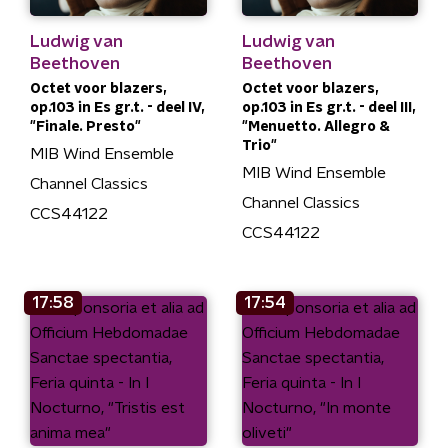
Ludwig van
Ludwig van
Beethoven
Beethoven
Octet voor blazers,
Octet voor blazers,
op.103 in Es gr.t. - deel IV,
op.103 in Es gr.t. - deel III,
"Finale. Presto"
"Menuetto. Allegro &
Trio"
MIB Wind Ensemble
MIB Wind Ensemble
Channel Classics
Channel Classics
CCS44122
CCS44122
17:58
17:54