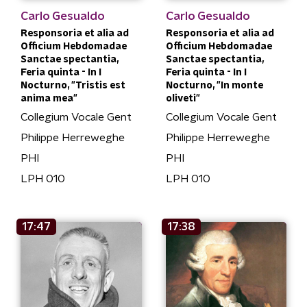
Carlo Gesualdo
Carlo Gesualdo
Responsoria et alia ad
Responsoria et alia ad
Officium Hebdomadae
Officium Hebdomadae
Sanctae spectantia,
Sanctae spectantia,
Feria quinta - In I
Feria quinta - In I
Nocturno, "Tristis est
Nocturno, "In monte
anima mea"
oliveti"
Collegium Vocale Gent
Collegium Vocale Gent
Philippe Herreweghe
Philippe Herreweghe
PHI
PHI
LPH 010
LPH 010
17:47
17:38