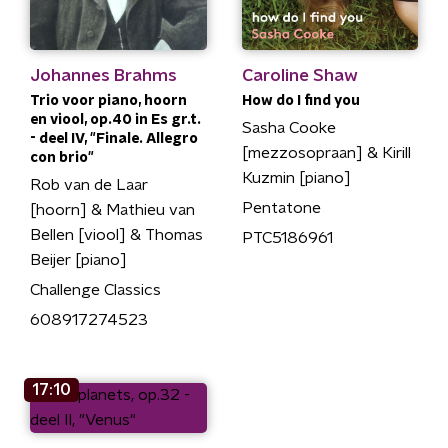
Johannes Brahms
Caroline Shaw
Trio voor piano, hoorn
How do I find you
en viool, op.40 in Es gr.t.
Sasha Cooke
- deel IV, "Finale. Allegro
[mezzosopraan] & Kirill
con brio"
Kuzmin [piano]
Rob van de Laar
Pentatone
[hoorn] & Mathieu van
Bellen [viool] & Thomas
PTC5186961
Beijer [piano]
Challenge Classics
608917274523
17:10