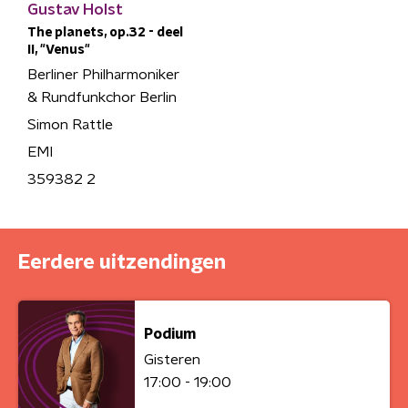
Gustav Holst
The planets, op.32 - deel
II, "Venus"
Berliner Philharmoniker
& Rundfunkchor Berlin
Simon Rattle
EMI
359382 2
Eerdere uitzendingen
Podium
Gisteren
17:00 - 19:00