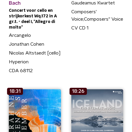
Bach
Gaudeamus Kwartet
Concert voor cello en
Composers'
strijkorkest Wq.172 in A
Voice;Composers'' Voice
gr.t. - deel I, "Allegro di
molto"
CV CD 1
Arcangelo
Jonathan Cohen
Nicolas Altstaedt [cello]
Hyperion
CDA 68112
18:31
18:26