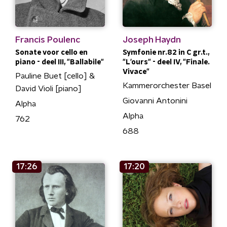
Francis Poulenc
Joseph Haydn
Sonate voor cello en
Symfonie nr.82 in C gr.t.,
piano - deel III, "Ballabile"
"L'ours" - deel IV, "Finale.
Vivace"
Pauline Buet [cello] &
Kammerorchester Basel
David Violi [piano]
Giovanni Antonini
Alpha
Alpha
762
688
17:26
17:20