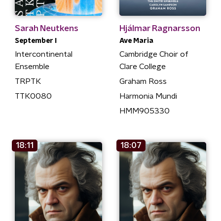
Sarah Neutkens
Hjálmar Ragnarsson
September I
Ave Maria
Intercontinental
Cambridge Choir of
Ensemble
Clare College
TRPTK
Graham Ross
TTK0080
Harmonia Mundi
HMM905330
18:11
18:07