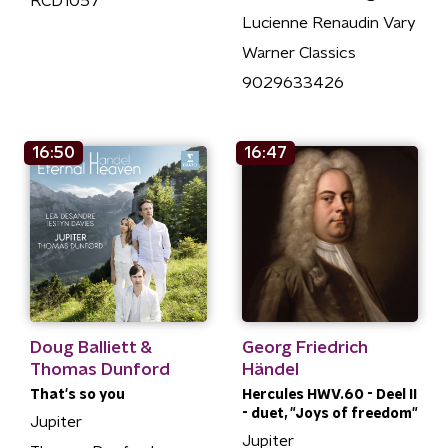
RCD1057
Lucienne Renaudin Vary
Warner Classics
9029633426
16:50
16:47
Doug Balliett &
Georg Friedrich
Thomas Dunford
Händel
That's so you
Hercules HWV.60 - Deel II
- duet, "Joys of freedom"
Jupiter
Jupiter