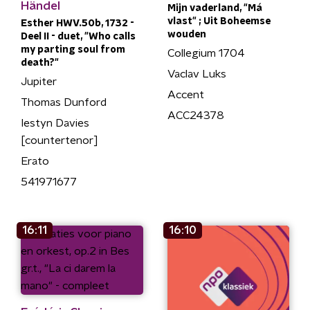
Händel
Mijn vaderland, "Má
vlast" ; Uit Boheemse
Esther HWV.50b, 1732 -
wouden
Deel II - duet, "Who calls
my parting soul from
Collegium 1704
death?"
Vaclav Luks
Jupiter
Accent
Thomas Dunford
ACC24378
Iestyn Davies
[countertenor]
Erato
541971677
16:11
16:10