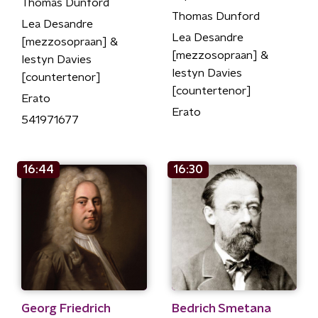
Thomas Dunford
Thomas Dunford
Lea Desandre
Lea Desandre
[mezzosopraan] &
[mezzosopraan] &
Iestyn Davies
Iestyn Davies
[countertenor]
[countertenor]
Erato
Erato
541971677
16:44
16:30
Georg Friedrich
Bedrich Smetana