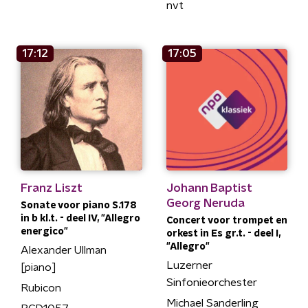
nvt
17:12
17:05
Franz Liszt
Johann Baptist
Georg Neruda
Sonate voor piano S.178
in b kl.t. - deel IV, "Allegro
Concert voor trompet en
energico"
orkest in Es gr.t. - deel I,
"Allegro"
Alexander Ullman
Luzerner
[piano]
Sinfonieorchester
Rubicon
Michael Sanderling