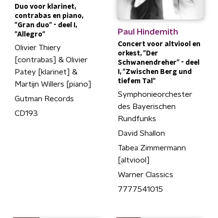
Duo voor klarinet,
contrabas en piano,
"Gran duo" - deel I,
Paul Hindemith
"Allegro"
Concert voor altviool en
Olivier Thiery
orkest, "Der
[contrabas] & Olivier
Schwanendreher" - deel
Patey [klarinet] &
I, "Zwischen Berg und
tiefem Tal"
Martijn Willers [piano]
Symphonieorchester
Gutman Records
des Bayerischen
CD193
Rundfunks
David Shallon
Tabea Zimmermann
[altviool]
Warner Classics
7777541015