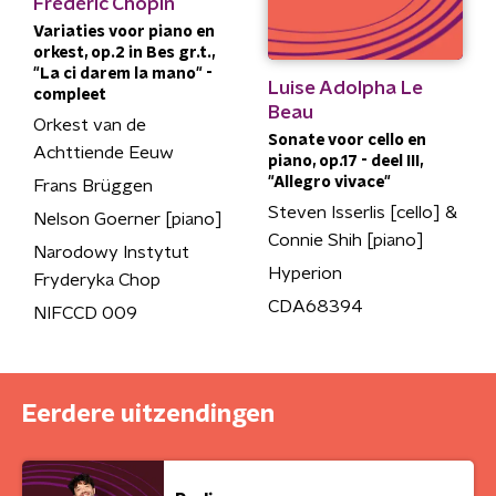
Frédéric Chopin
Variaties voor piano en
orkest, op.2 in Bes gr.t.,
"La ci darem la mano" -
Luise Adolpha Le
compleet
Beau
Orkest van de
Sonate voor cello en
Achttiende Eeuw
piano, op.17 - deel III,
"Allegro vivace"
Frans Brüggen
Steven Isserlis [cello] &
Nelson Goerner [piano]
Connie Shih [piano]
Narodowy Instytut
Hyperion
Fryderyka Chop
CDA68394
NIFCCD 009
Eerdere uitzendingen