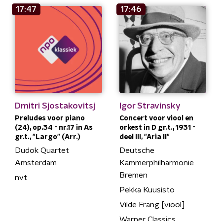
17:47
17:46
Dmitri Sjostakovitsj
Igor Stravinsky
Preludes voor piano
Concert voor viool en
(24), op.34 - nr.17 in As
orkest in D gr.t., 1931 -
gr.t., "Largo" (Arr.)
deel III, "Aria II"
Dudok Quartet
Deutsche
Amsterdam
Kammerphilharmonie
Bremen
nvt
Pekka Kuusisto
Vilde Frang [viool]
Warner Classics