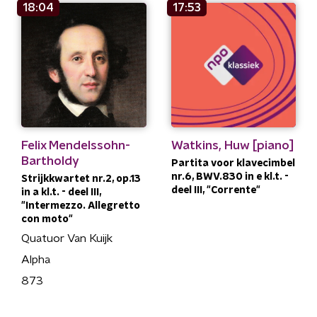
18:04
17:53
Felix Mendelssohn-
Watkins, Huw [piano]
Bartholdy
Partita voor klavecimbel
nr.6, BWV.830 in e kl.t. -
Strijkkwartet nr.2, op.13
deel III, "Corrente"
in a kl.t. - deel III,
"Intermezzo. Allegretto
con moto"
Quatuor Van Kuijk
Alpha
873