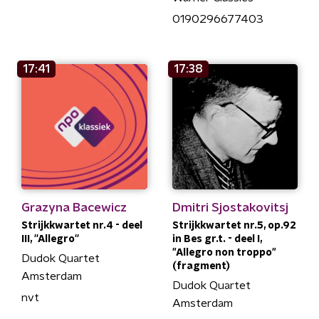
0190296677403
17:41
17:38
Grazyna Bacewicz
Dmitri Sjostakovitsj
Strijkkwartet nr.4 - deel
Strijkkwartet nr.5, op.92
III, ''Allegro''
in Bes gr.t. - deel I,
"Allegro non troppo"
Dudok Quartet
(fragment)
Amsterdam
Dudok Quartet
nvt
Amsterdam