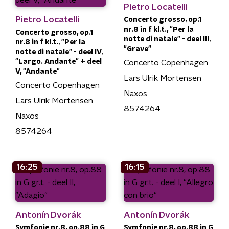
Pietro Locatelli
Pietro Locatelli
Concerto grosso, op.1
nr.8 in f kl.t., "Per la
Concerto grosso, op.1
notte di natale" - deel III,
nr.8 in f kl.t., "Per la
"Grave"
notte di natale" - deel IV,
"Largo. Andante" + deel
Concerto Copenhagen
V, "Andante"
Lars Ulrik Mortensen
Concerto Copenhagen
Naxos
Lars Ulrik Mortensen
8574264
Naxos
8574264
16:25
16:15
Antonín Dvorák
Antonín Dvorák
Symfonie nr.8, op.88 in G
Symfonie nr.8, op.88 in G