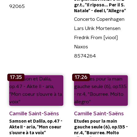
gr.t., "Il riposo... Per il S.
92065
Natale" - deel I, "Allegro"
Concerto Copenhagen
Lars Ulrik Mortensen
Fredrik From [viool]
Naxos
8574264
17:35
17:26
Camille Saint-Saëns
Camille Saint-Saëns
Samson et Dalila, op.47 -
Etudes pour la main
Akte II - aria, "Mon coeur
gauche seule (6), op.135 -
s'ouvre à ta voix"
nr.4, "Bourree. Molto