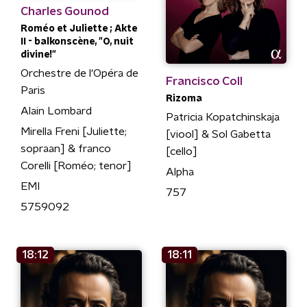
Charles Gounod
Roméo et Juliette ; Akte
II - balkonscène, "O, nuit
divine!"
Orchestre de l'Opéra de
Francisco Coll
Paris
Rizoma
Alain Lombard
Patricia Kopatchinskaja
Mirella Freni [Juliette;
[viool] & Sol Gabetta
sopraan] & franco
[cello]
Corelli [Roméo; tenor]
Alpha
EMI
757
5759092
18:12
18:11