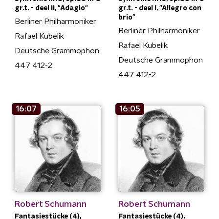
gr.t. - deel II, "Adagio"
gr.t. - deel I, "Allegro con
brio"
Berliner Philharmoniker
Berliner Philharmoniker
Rafael Kubelik
Rafael Kubelik
Deutsche Grammophon
Deutsche Grammophon
447 412-2
447 412-2
16:07
16:05
Robert Schumann
Robert Schumann
Fantasiestücke (4),
Fantasiestücke (4),