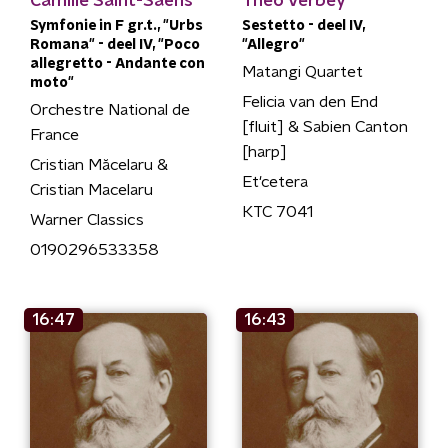
Camille Saint-Saëns
Theo Verbey
Symfonie in F gr.t., "Urbs
Sestetto - deel IV,
Romana" - deel IV, "Poco
"Allegro"
allegretto - Andante con
Matangi Quartet
moto"
Felicia van den End
Orchestre National de
[fluit] & Sabien Canton
France
[harp]
Cristian Măcelaru &
Et'cetera
Cristian Macelaru
KTC 7041
Warner Classics
0190296533358
16:47
16:43