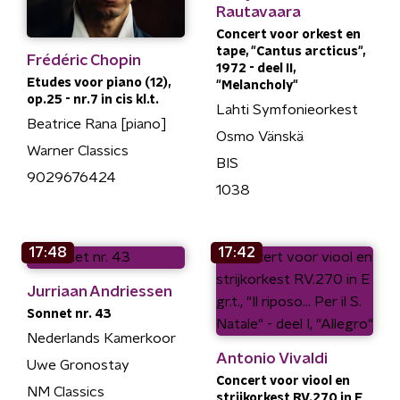
Rautavaara
Concert voor orkest en
tape, "Cantus arcticus",
Frédéric Chopin
1972 - deel II,
Etudes voor piano (12),
"Melancholy"
op.25 - nr.7 in cis kl.t.
Lahti Symfonieorkest
Beatrice Rana [piano]
Osmo Vänskä
Warner Classics
BIS
9029676424
1038
17:48
17:42
Jurriaan Andriessen
Sonnet nr. 43
Nederlands Kamerkoor
Antonio Vivaldi
Uwe Gronostay
Concert voor viool en
NM Classics
strijkorkest RV.270 in E