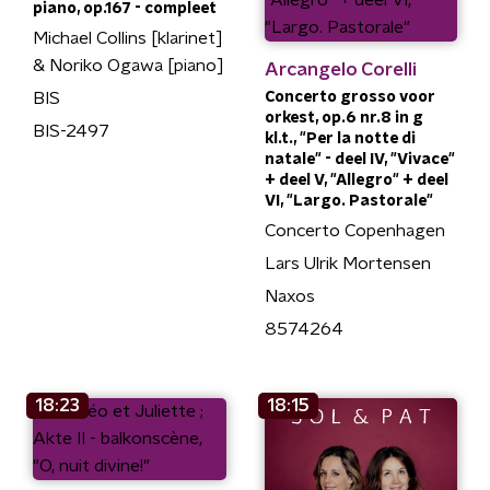
piano, op.167 - compleet
Michael Collins [klarinet]
& Noriko Ogawa [piano]
Arcangelo Corelli
BIS
Concerto grosso voor
orkest, op.6 nr.8 in g
BIS-2497
kl.t., "Per la notte di
natale" - deel IV, "Vivace"
+ deel V, "Allegro" + deel
VI, "Largo. Pastorale"
Concerto Copenhagen
Lars Ulrik Mortensen
Naxos
8574264
18:23
18:15