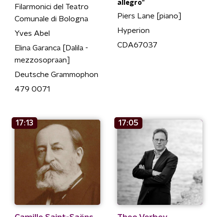
allegro"
Filarmonici del Teatro
Piers Lane [piano]
Comunale di Bologna
Hyperion
Yves Abel
CDA67037
Elina Garanca [Dalila -
mezzosopraan]
Deutsche Grammophon
479 0071
17:13
17:05