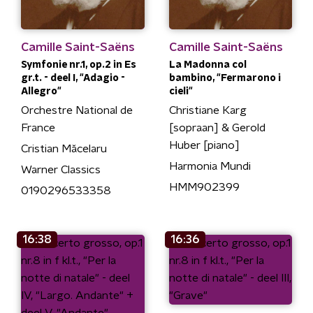
Camille Saint-Saëns
Camille Saint-Saëns
Symfonie nr.1, op.2 in Es
La Madonna col
gr.t. - deel I, "Adagio -
bambino, "Fermarono i
Allegro"
cieli"
Orchestre National de
Christiane Karg
France
[sopraan] & Gerold
Huber [piano]
Cristian Măcelaru
Harmonia Mundi
Warner Classics
HMM902399
0190296533358
16:38
16:36