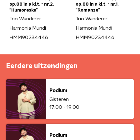
op.88 in a kl.t. - nr.2,
op.88 in a kl.t. - nr.1,
"Humoreske"
"Romanze"
Trio Wanderer
Trio Wanderer
Harmonia Mundi
Harmonia Mundi
HMM90234446
HMM90234446
Eerdere uitzendingen
Podium
Gisteren
17:00 - 19:00
Podium