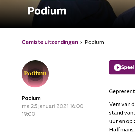
Podium
Gemiste uitzendingen
Podium
Speel
Gepresent
Podium
Vers van d
ma 25 januari 2021 16:00 -
stand van 
19:00
uur en op 
Haffmans, 