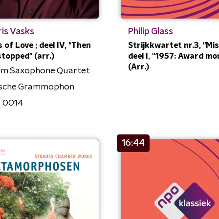
is Vasks
Philip Glass
 of Love ; deel IV, "Then
Strijkkwartet nr.3, "Mi
stopped" (arr.)
deel I, "1957: Award m
(Arr.)
um Saxophone Quartet
sche Grammophon
 0014
16:44