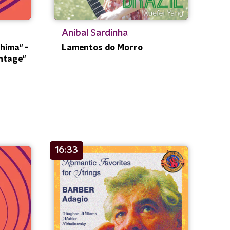
Anibal Sardinha
shima" -
Lamentos do Morro
ontage"
16:33