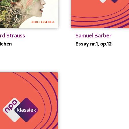
rd Strauss
Samuel Barber
dchen
Essay nr.1, op.12