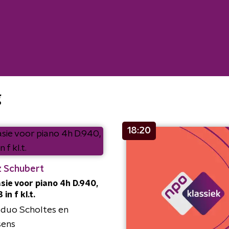
g
18:20
z Schubert
sie voor piano 4h D.940,
 in f kl.t.
duo Scholtes en
sens