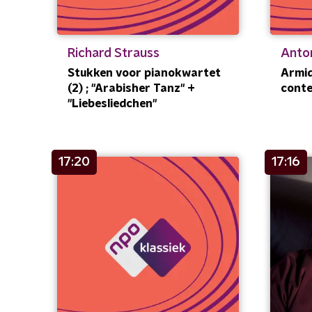
Richard Strauss
Anton
Stukken voor pianokwartet
Armida
(2) ; "Arabisher Tanz" +
conte
"Liebesliedchen"
17:20
17:16