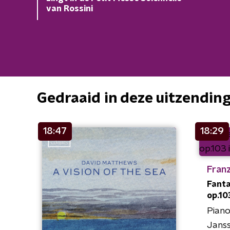
van Rossini
Gedraaid in deze uitzendin
18:47
18:29
Fran
Fanta
op.103
Piano
Jans