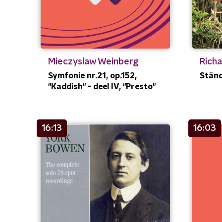
Mieczyslaw Weinberg
Richa
Symfonie nr.21, op.152,
Stän
"Kaddish" - deel IV, "Presto"
16:13
16:03