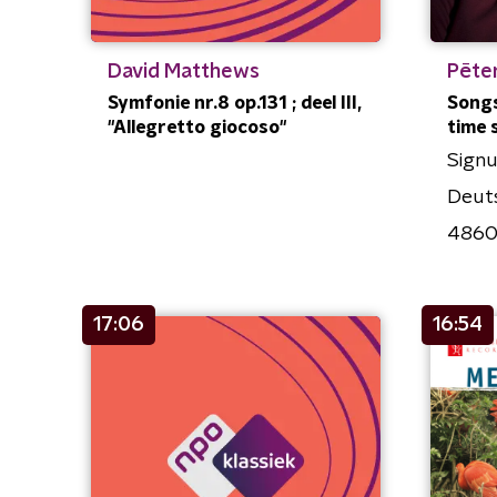
David Matthews
Pēter
Symfonie nr.8 op.131 ; deel III,
Songs
"Allegretto giocoso"
time 
Sign
Deut
4860
17:06
16:54