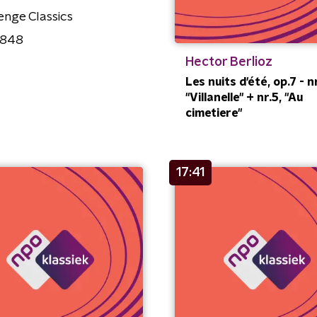
enge Classics
848
Hector Berlioz
Les nuits d'été, op.7 - nr
"Villanelle" + nr.5, "Au
cimetiere"
17:41