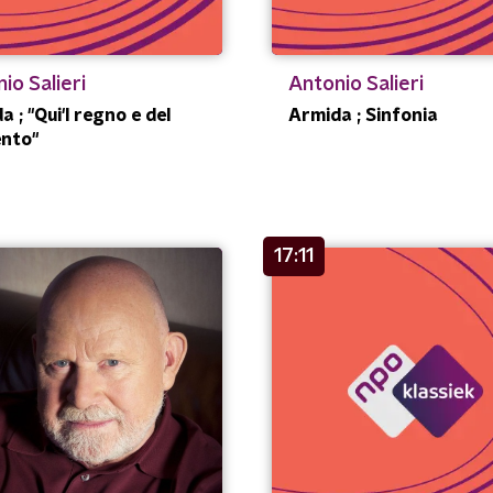
io Salieri
Antonio Salieri
 ; "Qui'l regno e del
Armida ; Sinfonia
nto"
17:11