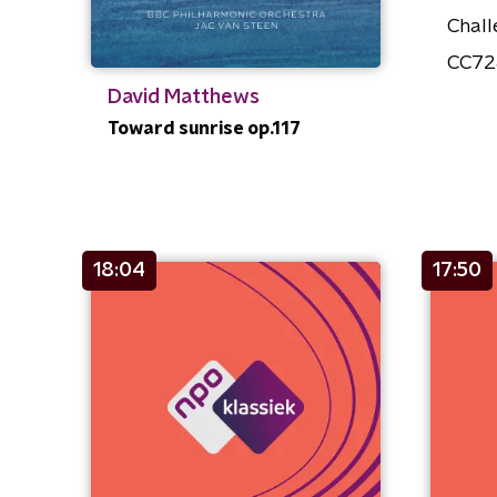
Chall
CC72
David Matthews
Toward sunrise op.117
18:04
17:50