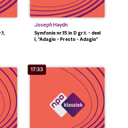
Joseph Haydn
.1,
Symfonie nr.15 in D gr.t. - deel
I, "Adagio - Presto - Adagio"
17:33