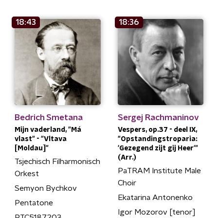
18:43
18:36
Bedrich Smetana
Sergej Rachmaninov
Mijn vaderland, "Má
Vespers, op.37 - deel IX,
vlast" - "Vltava
"Opstandingstroparia:
[Moldau]"
'Gezegend zijt gij Heer'"
(Arr.)
Tsjechisch Filharmonisch
PaTRAM Institute Male
Orkest
Choir
Semyon Bychkov
Ekatarina Antonenko
Pentatone
Igor Mozorov [tenor]
PTC5187203