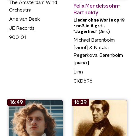
The Amsterdam Wind
Felix Mendelssohn-
Orchestra
Bartholdy
Arie van Beek
Lieder ohne Worte op.19
- nr.3 in A gr.t.,
JE Records
"Jägerlied" (Arr.)
900101
Michael Barenboim
[viool] & Natalia
Pegarkova-Barenboim
[piano]
Linn
CKD696
16:49
16:39