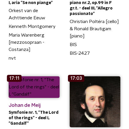
I, aria "Se non piange"
piano nr.2, op.99 in F
gr.t. - deel III, "Allegro
Orkest van de
passionato"
Achttiende Eeuw
Christian Poltéra [cello]
Kenneth Montgomery
& Ronald Brautigam
Maria Warenberg
[piano]
[mezzosopraan -
BIS
Costanza]
BIS-2427
nvt
17:11
17:03
Johan de Meij
Symfonie nr. 1, "The Lord
of the rings" - deel I,
"Gandalf"