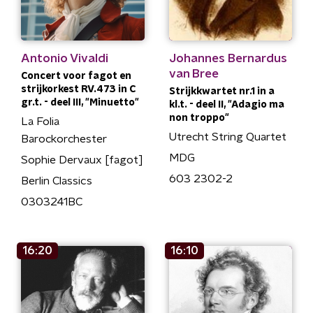
Antonio Vivaldi
Johannes Bernardus
van Bree
Concert voor fagot en
strijkorkest RV.473 in C
Strijkkwartet nr.1 in a
gr.t. - deel III, "Minuetto"
kl.t. - deel II, "Adagio ma
non troppo"
La Folia
Utrecht String Quartet
Barockorchester
MDG
Sophie Dervaux [fagot]
603 2302-2
Berlin Classics
0303241BC
16:20
16:10