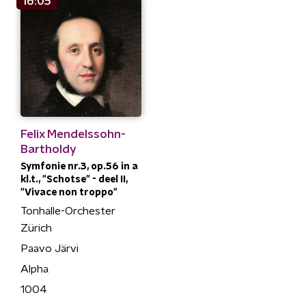
16:05
Felix Mendelssohn-
Bartholdy
Symfonie nr.3, op.56 in a
kl.t., "Schotse" - deel II,
"Vivace non troppo"
Tonhalle-Orchester
Zürich
Paavo Järvi
Alpha
1004