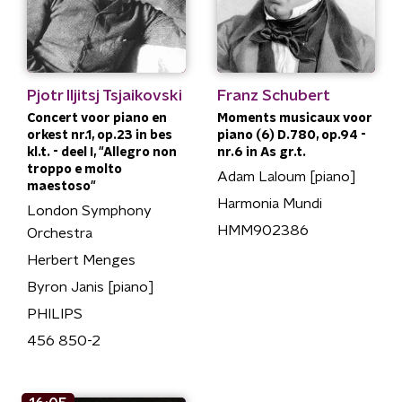
Pjotr Iljitsj Tsjaikovski
Franz Schubert
Concert voor piano en
Moments musicaux voor
orkest nr.1, op.23 in bes
piano (6) D.780, op.94 -
kl.t. - deel I, "Allegro non
nr.6 in As gr.t.
troppo e molto
Adam Laloum [piano]
maestoso"
Harmonia Mundi
London Symphony
HMM902386
Orchestra
Herbert Menges
Byron Janis [piano]
PHILIPS
456 850-2