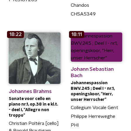
Chandos
CHSA5349
18:22
18:11
Johann Sebastian
Bach
Johannespassion
BWV.245 ; Deel I - nr.1,
Johannes Brahms
openingskoor, "Herr,
Sonate voor cello en
unser Herrscher"
piano nr.1, op.38 in e kl.t.
Collegium Vocale Gent
- deel I, "Allegro non
troppo"
Philippe Herreweghe
Christian Poltéra [cello]
PHI
& Ronald Brautigam