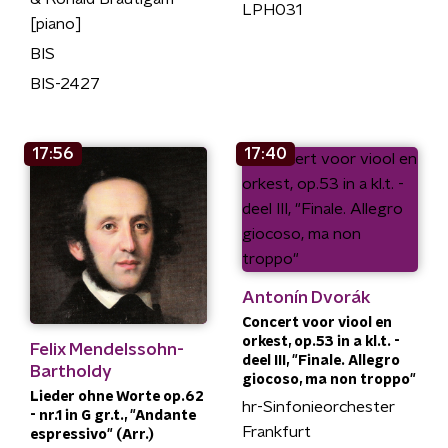
LPH031
[piano]
BIS
BIS-2427
17:56
17:40
Antonín Dvorák
Concert voor viool en
orkest, op.53 in a kl.t. -
Felix Mendelssohn-
deel III, "Finale. Allegro
Bartholdy
giocoso, ma non troppo"
Lieder ohne Worte op.62
hr-Sinfonieorchester
- nr.1 in G gr.t., "Andante
Frankfurt
espressivo" (Arr.)