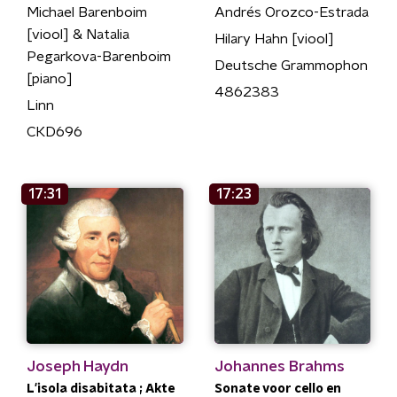
Michael Barenboim
Andrés Orozco-Estrada
[viool] & Natalia
Hilary Hahn [viool]
Pegarkova-Barenboim
Deutsche Grammophon
[piano]
4862383
Linn
CKD696
17:31
17:23
Joseph Haydn
Johannes Brahms
L'isola disabitata ; Akte
Sonate voor cello en