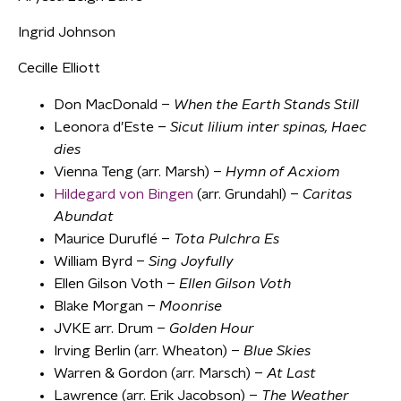
Ingrid Johnson
Cecille Elliott
Don MacDonald –
When the Earth Stands Still
Leonora d’Este –
Sicut lilium inter spinas, Haec
dies
Vienna Teng (arr. Marsh) –
Hymn of Acxiom
Hildegard von Bingen
(arr. Grundahl) –
Caritas
Abundat
Maurice Duruflé –
Tota Pulchra Es
William Byrd –
Sing Joyfully
Ellen Gilson Voth –
Ellen Gilson Voth
Blake Morgan –
Moonrise
JVKE arr. Drum –
Golden Hour
Irving Berlin (arr. Wheaton) –
Blue Skies
Warren & Gordon (arr. Marsch) –
At Last
Lawrence (arr. Erik Jacobson) –
The Weather