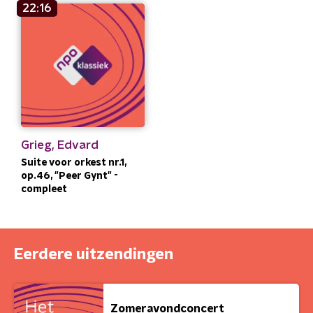
22:16
Grieg, Edvard
Suite voor orkest nr.1,
op.46, "Peer Gynt" -
compleet
Eerdere uitzendingen
Zomeravondconcert