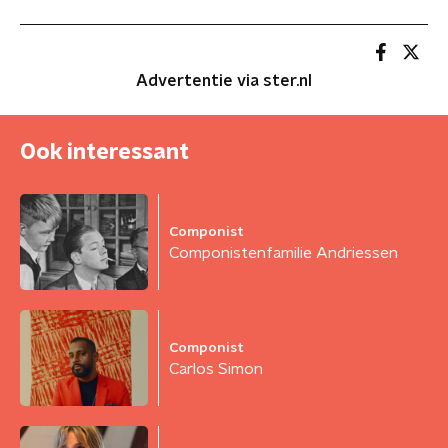
Advertentie via ster.nl
Ook interessant
Componist
Componistenfamilie Andriessen
Componist
Carlos Simon