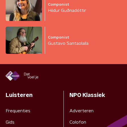
Componist
Hildur Guðnadóttir
Componist
Gustavo Santaolalla
Luisteren
NPO Klassiek
Frequenties
Adverteren
Gids
Colofon