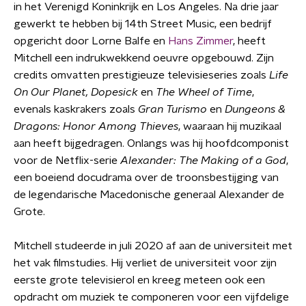
in het Verenigd Koninkrijk en Los Angeles. Na drie jaar
gewerkt te hebben bij 14th Street Music, een bedrijf
opgericht door Lorne Balfe en
Hans Zimmer
, heeft
Mitchell een indrukwekkend oeuvre opgebouwd. Zijn
credits omvatten prestigieuze televisieseries zoals
Life
On Our Planet, Dopesick
en
The Wheel of Time
,
evenals kaskrakers zoals
Gran Turismo
en
Dungeons &
Dragons: Honor Among Thieves
, waaraan hij muzikaal
aan heeft bijgedragen. Onlangs was hij hoofdcomponist
voor de Netflix-serie
Alexander: The Making of a God
,
een boeiend docudrama over de troonsbestijging van
de legendarische Macedonische generaal Alexander de
Grote.
Mitchell studeerde in juli 2020 af aan de universiteit met
het vak filmstudies. Hij verliet de universiteit voor zijn
eerste grote televisierol en kreeg meteen ook een
opdracht om muziek te componeren voor een vijfdelige