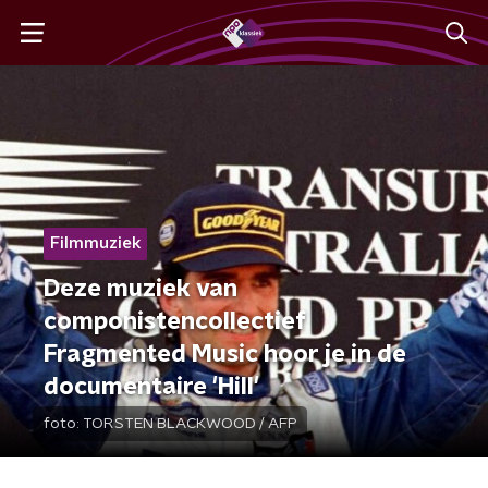
Filmmuziek
Deze muziek van
componistencollectief
Fragmented Music hoor je in de
documentaire 'Hill'
foto:
TORSTEN BLACKWOOD / AFP