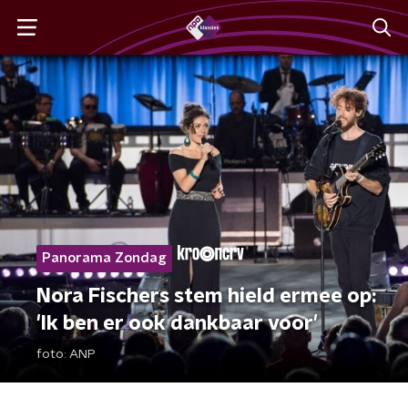
Panorama Zondag
Nora Fischers stem hield ermee op:
'Ik ben er ook dankbaar voor'
foto:
ANP