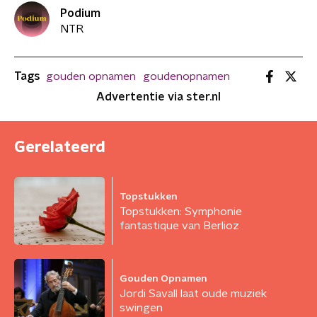
Podium
NTR
Tags
gouden opnamen
goudenopnamen
Advertentie via ster.nl
Gerelateerd
Topstukken
Topstukken: Symphonie
fantastique van Berlioz
Gouden Opnamen
Jordi Savall laat oude muziek
swingen