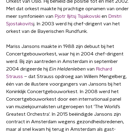
Orkest van Oslo. Hij behield die positie tot en met 2002.
Met dat orkest maakte hij prachtige opnamen van onder
meer symfonieën van
Pjotr Iljitsj Tsjaikovski
en
Dmitri
Sjostakovits
j. In 2003 werd hij chef-dirigent van het
orkest van de Bayerischen Rundfunk.
Mariss Jansons maakte in 1988 zijn debuut bij het
Concertgebouworkest, waar hij in 2004 chef-dirigent
werd. Bij zijn aantreden in Amsterdam in september
2004 dirigeerde hij
Ein Heldenleben
van
Richard
Strauss
– dat Strauss opdroeg aan Willem Mengelberg,
één van de illustere voorgangers van Jansons bij het
Koninklijk Concertgebouworkest. In 2008 werd het
Concertgebouworkest door een internationaal panel
van muziekjournalisten uitgeroepen tot 'The World’s
Greatest Orchestra'. In 2015 beëindigde Jansons zijn
contract in Amsterdam wegens gezondheidsredenen,
maar al snel kwam hij terug in Amsterdam als gast-