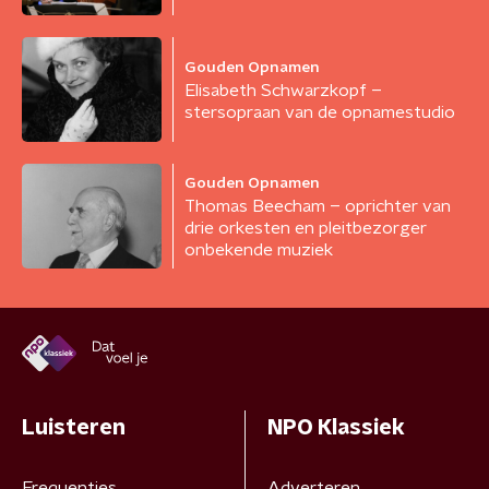
Gouden Opnamen
Elisabeth Schwarzkopf –
stersopraan van de opnamestudio
Gouden Opnamen
Thomas Beecham – oprichter van
drie orkesten en pleitbezorger
onbekende muziek
Luisteren
NPO Klassiek
Frequenties
Adverteren