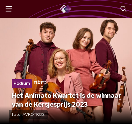
Podium
Het Animato Kwartet is de winnaar
van de Kersjesprijs 2023
foto:
AVROTROS