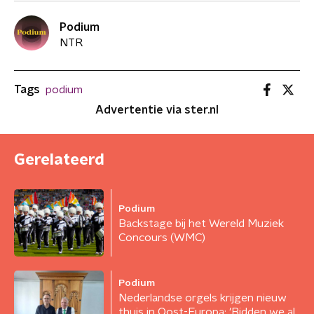
Podium
NTR
Tags
podium
Advertentie via ster.nl
Gerelateerd
Podium
Backstage bij het Wereld Muziek
Concours (WMC)
Podium
Nederlandse orgels krijgen nieuw
thuis in Oost-Europa: 'Bidden we al