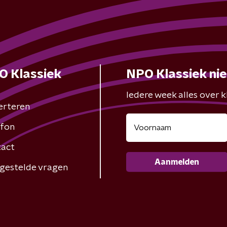
O Klassiek
NPO Klassiek ni
Iedere week alles over kl
erteren
fon
act
Aanmelden
gestelde vragen