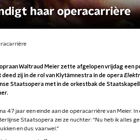
ndigt haar operacarrière
racarrière
praan Waltraud Meier zette afgelopen vrijdag een pu
 deed zij in de rol van Klytämnestra in de opera
Elekt
ijnse Staatsopera met in de orkestbak de Staatskapelle
er.
 47 jaar een einde aan de operacarrière van Meier. In e
Berlijnse Staatsopera zei ze nuchter: “Nu heb ik alles g
rukken en dus: vaarwel.”