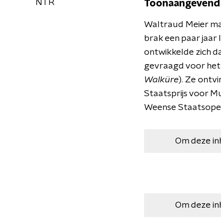
NTR
Toonaangevend 
Waltraud Meier ma
brak een paar jaar 
ontwikkelde zich 
gevraagd voor het z
Walküre
). Ze ontv
Staatsprijs voor M
Weense Staatsope
Om deze in
Om deze in