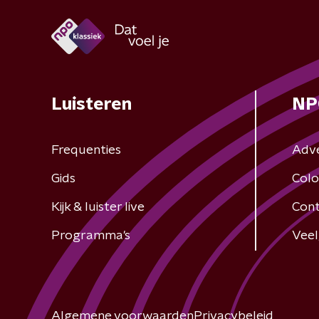
Luisteren
NP
Frequenties
Adv
Gids
Colo
Kijk & luister live
Cont
Programma's
Veel
Algemene voorwaarden
Privacybeleid