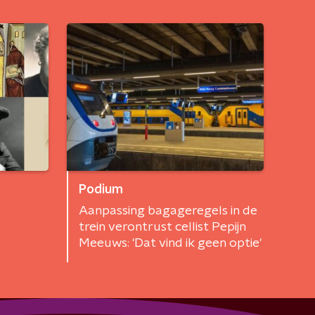
Podium
Aanpassing bagageregels in de
trein verontrust cellist Pepijn
Meeuws: 'Dat vind ik geen optie'