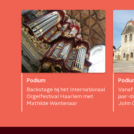
Podium
Podiu
Backstage bij het Internationaal
Vanaf 
Orgelfestival Haarlem met
jaar-
Mathilde Wantenaar
John C
beetje