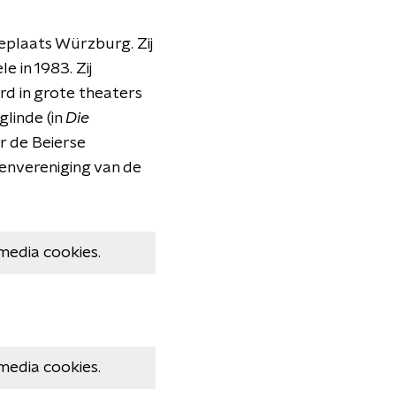
plaats Würzburg. Zij
e in 1983. Zij
rd in grote theaters
eglinde (in
Die
r de Beierse
envereniging van de
media cookies.
media cookies.