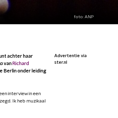
foto:
ANP
Advertentie via
nt achter haar
ster.nl
ra
van
Richard
 Berlin onder leiding
en interview in een
ezegd. Ik heb muzikaal