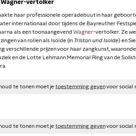
Wagner-vertolker
akte haar professionele operadebuut in haar geboorte
later internationaal door tijdens de Bayreuther Festspiel
daarna als een toonaangevend
Wagner
-vertolker. Ze we
ingen van rollen als Isolde (in
Tristan und Isolde
) en Si
ing verschillende prijzen voor haar zangkunst, waaronde
uziek en de Lotte Lehmann Memorial Ring van de Solist
ra.
houd te tonen moet je
toestemming geven
voor social 
houd te tonen moet je
toestemming geven
voor social 