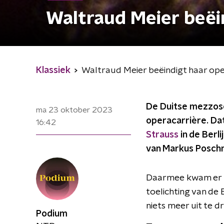
Waltraud Meier beëi
Klassiek
Waltraud Meier beëindigt haar ope
De Duitse mezzoso
ma 23 oktober 2023
operacarrière. Dat
16:42
Strauss
in de Berl
van Markus Poschn
Daarmee kwam er na
toelichting van de 
niets meer uit te d
Podium