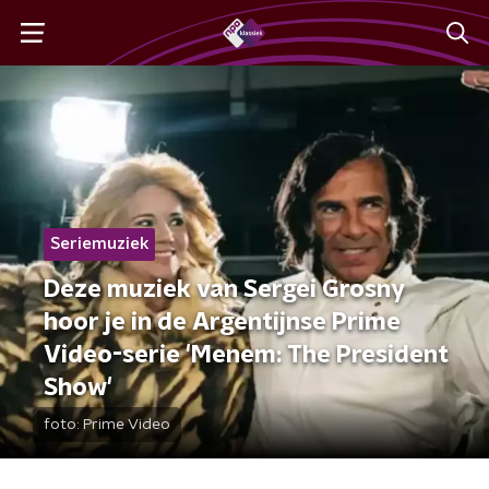
Seriemuziek
Deze muziek van Sergei Grosny
hoor je in de Argentijnse Prime
Video-serie 'Menem: The President
Show'
foto:
Prime Video