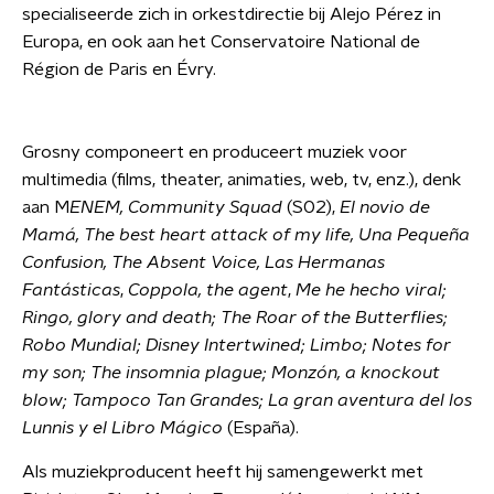
specialiseerde zich in orkestdirectie bij Alejo Pérez in
Europa, en ook aan het Conservatoire National de
Région de Paris en Évry.
Grosny componeert en produceert muziek voor
multimedia (films, theater, animaties, web, tv, enz.), denk
aan M
ENEM, Community Squad
(S02),
El novio de
Mamá, The best heart attack of my life, Una Pequeña
Confusion, The Absent Voice, Las Hermanas
Fantásticas
,
Coppola, the agent
,
Me he hecho viral;
Ringo, glory and death
; The Roar of the Butterflies;
Robo Mundial; Disney Intertwined; Limbo; Notes for
my son; The insomnia plague;
Monzón, a knockout
blow;
Tampoco Tan Grandes; La gran aventura del los
Lunnis y el Libro Mágico
(España).
Als muziekproducent heeft hij samengewerkt met