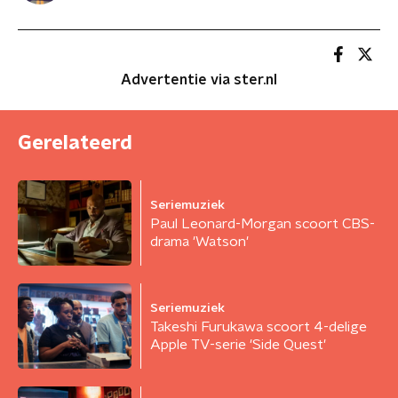
Advertentie via ster.nl
Gerelateerd
Seriemuziek
Paul Leonard-Morgan scoort CBS-
drama 'Watson'
Seriemuziek
Takeshi Furukawa scoort 4-delige
Apple TV-serie 'Side Quest'