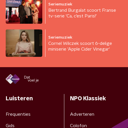
Seriemuziek
Bertrand Burgalat scoort Franse
tv-serie 'Ca, c’est Paris!'
Seriemuziek
Cornel Wilczek scoort 6-delige
miniserie 'Apple Cider Vinegar'
Luisteren
NPO Klassiek
Frequenties
Adverteren
Gids
Colofon