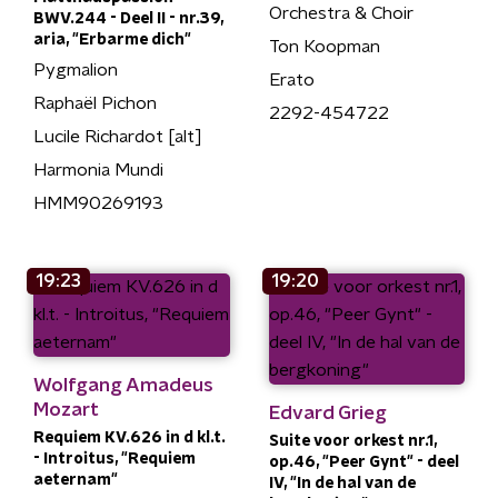
Orchestra & Choir
BWV.244 - Deel II - nr.39,
aria, "Erbarme dich"
Ton Koopman
Pygmalion
Erato
Raphaël Pichon
2292-454722
Lucile Richardot [alt]
Harmonia Mundi
HMM90269193
19:23
19:20
Wolfgang Amadeus
Mozart
Edvard Grieg
Requiem KV.626 in d kl.t.
Suite voor orkest nr.1,
- Introitus, "Requiem
op.46, "Peer Gynt" - deel
aeternam"
IV, "In de hal van de