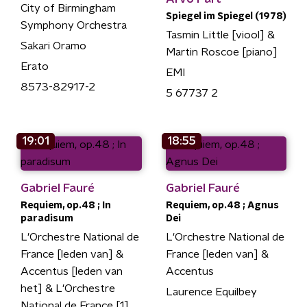
City of Birmingham
Spiegel im Spiegel (1978)
Symphony Orchestra
Tasmin Little [viool] &
Sakari Oramo
Martin Roscoe [piano]
Erato
EMI
8573-82917-2
5 67737 2
19:01
18:55
Gabriel Fauré
Gabriel Fauré
Requiem, op.48 ; In
Requiem, op.48 ; Agnus
paradisum
Dei
L'Orchestre National de
L'Orchestre National de
France [leden van] &
France [leden van] &
Accentus [leden van
Accentus
het] & L'Orchestre
Laurence Equilbey
National de France [1]