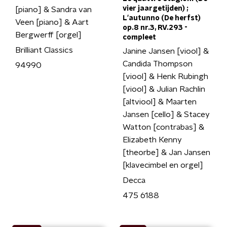
vier jaargetijden) ;
[piano] & Sandra van
L'autunno (De herfst)
Veen [piano] & Aart
op.8 nr.3, RV.293 -
Bergwerff [orgel]
compleet
Brilliant Classics
Janine Jansen [viool] &
Candida Thompson
94990
[viool] & Henk Rubingh
[viool] & Julian Rachlin
[altviool] & Maarten
Jansen [cello] & Stacey
Watton [contrabas] &
Elizabeth Kenny
[theorbe] & Jan Jansen
[klavecimbel en orgel]
Decca
475 6188