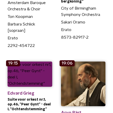
bergkoning"
Amsterdam Baroque
City of Birmingham
Orchestra & Choir
Symphony Orchestra
Ton Koopman
Sakari Oramo
Barbara Schlick
Erato
[sopraan]
8573-82917-2
Erato
2292-454722
19:15
19:06
Edvard Grieg
Suite voor orkest nr.1,
op.46, "Peer Gynt" - deel
I, "Ochtendstemming"
Arvo Pärt