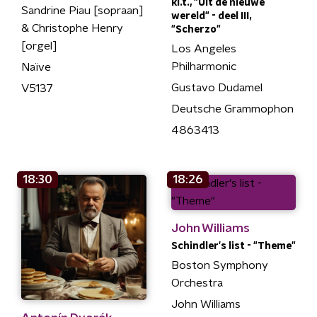
kl.t., "Uit de nieuwe
Sandrine Piau [sopraan]
wereld" - deel III,
& Christophe Henry
"Scherzo"
[orgel]
Los Angeles
Philharmonic
Naïve
Gustavo Dudamel
V5137
Deutsche Grammophon
4863413
18:30
18:26
John Williams
Schindler's list - "Theme"
Boston Symphony
Orchestra
John Williams