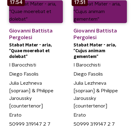
17:54
17:51
Giovanni Battista
Giovanni Battista
Pergolesi
Pergolesi
Stabat Mater - aria,
Stabat Mater - aria,
"Quae moerebat et
"Cujus animam
dolebat"
gementem"
I Barocchisti
I Barocchisti
Diego Fasolis
Diego Fasolis
Julia Lezhneva
Julia Lezhneva
[sopraan] & Philippe
[sopraan] & Philippe
Jaroussky
Jaroussky
[countertenor]
[countertenor]
Erato
Erato
50999 319147 2 7
50999 319147 2 7