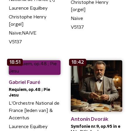
Christophe Henry
Laurence Equilbey
[orgel]
Christophe Henry
Naïve
[orgel]
V5137
Naïve;NAIVE
V5137
18:51
18:42
Gabriel Fauré
Requiem, op.48 ; Pie
Jesu
L'Orchestre National de
France [leden van] &
Accentus
Antonín Dvorák
Laurence Equilbey
Symfonie nr.9, op.95 in e