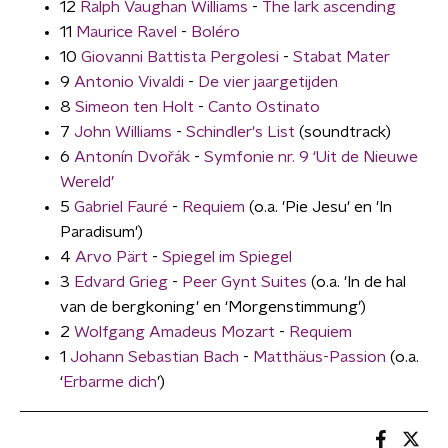
12
Ralph Vaughan Williams
-
The lark ascending
11
Maurice Ravel
-
Boléro
10
Giovanni Battista Pergolesi
-
Stabat Mater
9
Antonio Vivaldi
-
De vier jaargetijden
8
Simeon ten Holt
-
Canto Ostinato
7
John Williams
-
Schindler's List
(soundtrack)
6
Antonín Dvořák
-
Symfonie nr. 9 ‘Uit de Nieuwe
Wereld’
5
Gabriel Fauré
-
Requiem
(o.a. 'Pie Jesu' en 'In
Paradisum')
4
Arvo Pärt
-
Spiegel im Spiegel
3
Edvard Grieg
-
Peer Gynt Suites
(o.a. 'In de hal
van de bergkoning' en ‘Morgenstimmung’)
2
Wolfgang Amadeus Mozart
-
Requiem
1
Johann Sebastian Bach
-
Matthäus-Passion
(o.a.
‘
Erbarme dich
’)