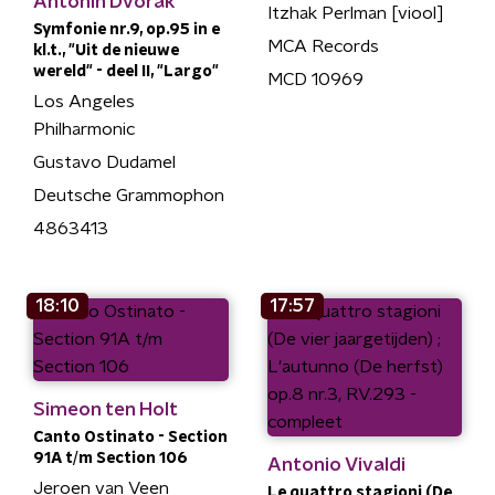
Antonín Dvorák
Itzhak Perlman [viool]
Symfonie nr.9, op.95 in e
MCA Records
kl.t., "Uit de nieuwe
wereld" - deel II, "Largo"
MCD 10969
Los Angeles
Philharmonic
Gustavo Dudamel
Deutsche Grammophon
4863413
18:10
17:57
Simeon ten Holt
Canto Ostinato - Section
91A t/m Section 106
Antonio Vivaldi
Jeroen van Veen
Le quattro stagioni (De