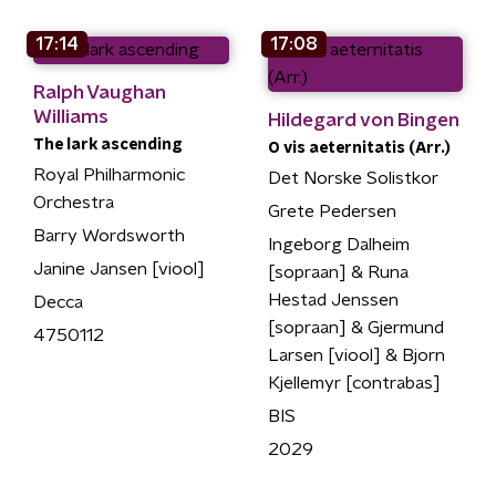
17:14
17:08
Ralph Vaughan
Williams
Hildegard von Bingen
The lark ascending
O vis aeternitatis (Arr.)
Royal Philharmonic
Det Norske Solistkor
Orchestra
Grete Pedersen
Barry Wordsworth
Ingeborg Dalheim
Janine Jansen [viool]
[sopraan] & Runa
Hestad Jenssen
Decca
[sopraan] & Gjermund
4750112
Larsen [viool] & Bjorn
Kjellemyr [contrabas]
BIS
2029