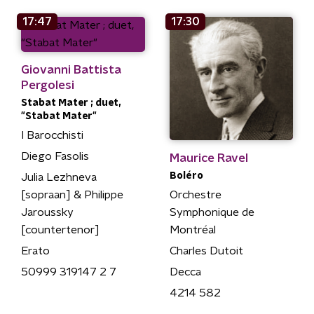
17:47
17:30
Giovanni Battista
Pergolesi
Stabat Mater ; duet,
"Stabat Mater"
I Barocchisti
Diego Fasolis
Maurice Ravel
Boléro
Julia Lezhneva
[sopraan] & Philippe
Orchestre
Jaroussky
Symphonique de
[countertenor]
Montréal
Erato
Charles Dutoit
50999 319147 2 7
Decca
4214 582