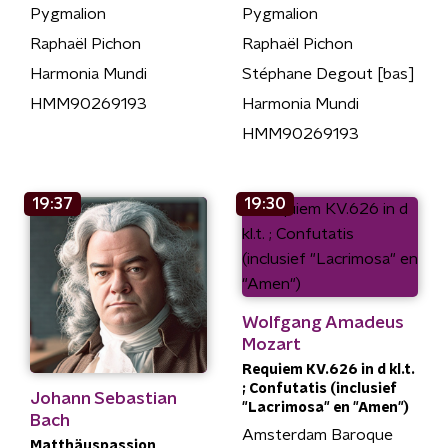
Pygmalion
Pygmalion
Raphaël Pichon
Raphaël Pichon
Harmonia Mundi
Stéphane Degout [bas]
HMM90269193
Harmonia Mundi
HMM90269193
19:37
19:30
Wolfgang Amadeus
Mozart
Requiem KV.626 in d kl.t.
; Confutatis (inclusief
Johann Sebastian
"Lacrimosa" en "Amen")
Bach
Amsterdam Baroque
Matthäuspassion