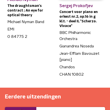
Sergej Prokofjev
The draughtsman's
contract ; An eye for
Concert voor piano en
optical theory
orkest nr.2, op.16 in g
kl.t. - deel II, "Scherzo.
Michael Nyman Band
Vivace"
EMI
BBC Philharmonic
0 84775 2
Orchestra
Gianandrea Noseda
Jean-Efflam Bavouzet
[piano]
Chandos
CHAN 10802
Eerdere uitzendingen