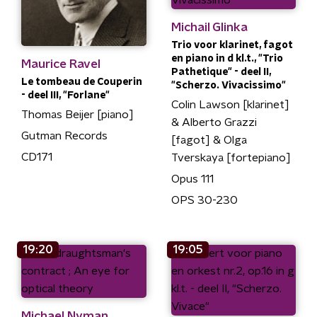
Michail Glinka
Trio voor klarinet, fagot
en piano in d kl.t., "Trio
Maurice Ravel
Pathetique" - deel II,
Le tombeau de Couperin
"Scherzo. Vivacissimo"
- deel III, "Forlane"
Colin Lawson [klarinet]
Thomas Beijer [piano]
& Alberto Grazzi
Gutman Records
[fagot] & Olga
CD171
Tverskaya [fortepiano]
Opus 111
OPS 30-230
19:20
19:05
Michael Nyman