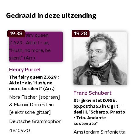
Gedraaid in deze uitzending
19:38
19:28
Henry Purcell
The fairy queen Z.629 ;
Akte I - air, "Hush, no
more, be silent" (Arr.)
Franz Schubert
Nora Fischer [sopraan]
Strijkkwintet D.956,
& Marnix Dorrestein
op.posth.163 in C gr.t. -
[elektrische gitaar]
deel III, "Scherzo. Presto
- Trio. Andante
Deutsche Grammophon
sostenuto"
4816920
Amsterdam Sinfonietta