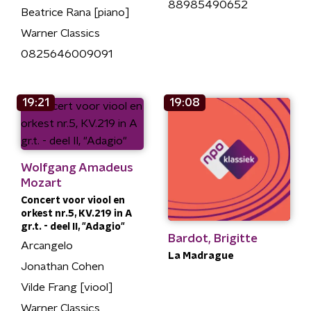
88985490652
Beatrice Rana [piano]
Warner Classics
0825646009091
19:21
19:08
Wolfgang Amadeus
Mozart
Concert voor viool en
orkest nr.5, KV.219 in A
gr.t. - deel II, "Adagio"
Bardot, Brigitte
Arcangelo
La Madrague
Jonathan Cohen
Vilde Frang [viool]
Warner Classics