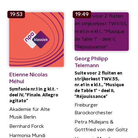
19:53
19:49
Georg Philipp
Telemann
Suite voor 2 fluiten en
Etienne Nicolas
strijkorkest TWV.55,
Méhul
nr.e1 in e kl.t., "Musique
Symfonie nr.1 in g kl.t. -
de Table 1" - deel II,
deel IV, "Finale. Allegro
"Réjouissance"
agitato"
Freiburger
Akademie für Alte
Barockorchester
Musik Berlin
Petra Müllejans &
Bernhard Forck
Gottfried von der Goltz
Harmonia Mundi