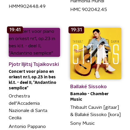
Harmonia Mundi
HMM902448.49
HMC 902042.45
19:41
19:31
Pjotr Iljitsj Tsjaikovski
Concert voor piano en
orkest nr.1, op.23 in bes
kl.t. - deel II, "Andantino
Ballaké Sissoko
semplice"
Bamako - Chamber
Orchestra
Music
dell''Accademia
Thibault Cauvin [gitaar]
Nazionale di Santa
& Ballaké Sissoko [kora]
Cecilia
Sony Music
Antonio Pappano