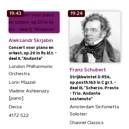
19:43
19:24
Aleksandr Skrjabin
Concert voor piano en
orkest, op.20 in fis kl.t. -
deel II, "Andante"
London Philharmonic
Franz Schubert
Orchestra
Strijkkwintet D.956,
Lorin Maazel
op.posth.163 in C gr.t. -
deel III, "Scherzo. Presto
Vladimir Ashkenazy
- Trio. Andante
[piano]
sostenuto"
Amsterdam Sinfonietta
Decca
Solisten
4172 522
Channel Classics