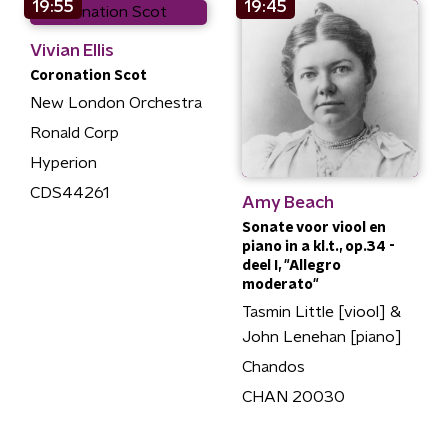
19:55
19:45
Vivian Ellis
Coronation Scot
New London Orchestra
Ronald Corp
Hyperion
CDS44261
Amy Beach
Sonate voor viool en
piano in a kl.t., op.34 -
deel I, "Allegro
moderato"
Tasmin Little [viool] &
John Lenehan [piano]
Chandos
CHAN 20030