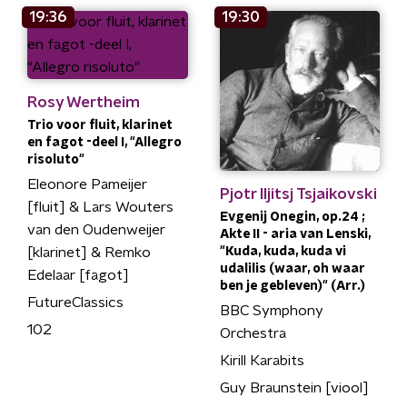
19:36
19:30
Rosy Wertheim
Trio voor fluit, klarinet
en fagot -deel I, "Allegro
risoluto"
Eleonore Pameijer
Pjotr Iljitsj Tsjaikovski
[fluit] & Lars Wouters
Evgenij Onegin, op.24 ;
van den Oudenweijer
Akte II - aria van Lenski,
[klarinet] & Remko
"Kuda, kuda, kuda vi
udalilis (waar, oh waar
Edelaar [fagot]
ben je gebleven)" (Arr.)
FutureClassics
BBC Symphony
102
Orchestra
Kirill Karabits
Guy Braunstein [viool]