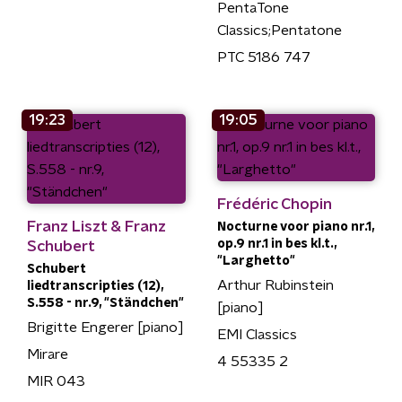
PentaTone
Classics;Pentatone
PTC 5186 747
19:23
19:05
Frédéric Chopin
Franz Liszt & Franz
Nocturne voor piano nr.1,
op.9 nr.1 in bes kl.t.,
Schubert
"Larghetto"
Schubert
Arthur Rubinstein
liedtranscripties (12),
S.558 - nr.9, "Ständchen"
[piano]
Brigitte Engerer [piano]
EMI Classics
Mirare
4 55335 2
MIR 043