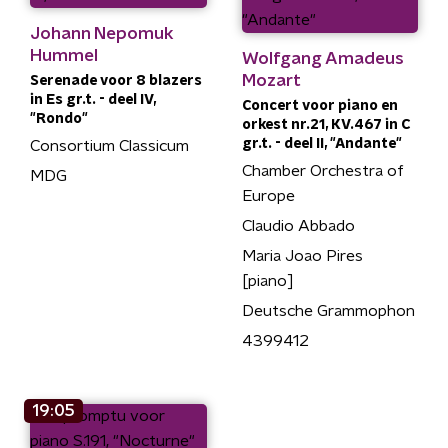
Johann Nepomuk
Hummel
Wolfgang Amadeus
Mozart
Serenade voor 8 blazers
in Es gr.t. - deel IV,
Concert voor piano en
"Rondo"
orkest nr.21, KV.467 in C
gr.t. - deel II, "Andante"
Consortium Classicum
Chamber Orchestra of
MDG
Europe
Claudio Abbado
Maria Joao Pires
[piano]
Deutsche Grammophon
4399412
19:05