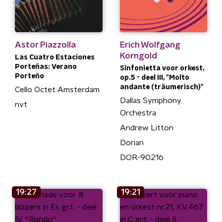
Astor Piazzolla
Erich Wolfgang
Korngold
Las Cuatro Estaciones
Porteñas: Verano
Sinfonietta voor orkest,
Porteño
op.5 - deel III, "Molto
andante (träumerisch)"
Cello Octet Amsterdam
Dallas Symphony
nvt
Orchestra
Andrew Litton
Dorian
DOR-90216
19:27
19:21