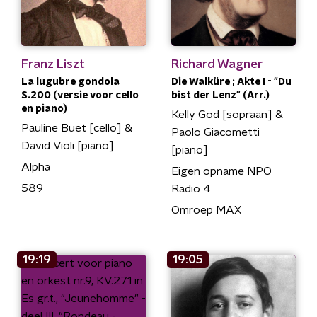
Franz Liszt
Richard Wagner
La lugubre gondola
Die Walküre ; Akte I - "Du
S.200 (versie voor cello
bist der Lenz" (Arr.)
en piano)
Kelly God [sopraan] &
Pauline Buet [cello] &
Paolo Giacometti
David Violi [piano]
[piano]
Alpha
Eigen opname NPO
589
Radio 4
Omroep MAX
19:19
19:05