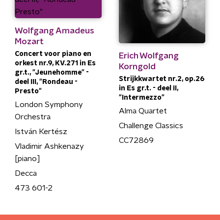
Wolfgang Amadeus
Mozart
Concert voor piano en
Erich Wolfgang
orkest nr.9, KV.271 in Es
Korngold
gr.t., "Jeunehomme" -
Strijkkwartet nr.2, op.26
deel III, "Rondeau -
in Es gr.t. - deel II,
Presto"
"Intermezzo"
London Symphony
Alma Quartet
Orchestra
Challenge Classics
István Kertész
CC72869
Vladimir Ashkenazy
[piano]
Decca
473 601-2