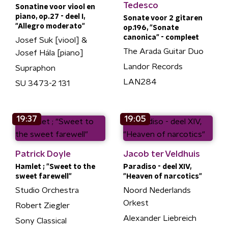
Tedesco
Sonatine voor viool en
piano, op.27 - deel I,
Sonate voor 2 gitaren
"Allegro moderato"
op.196, "Sonate
canonica" - compleet
Josef Suk [viool] &
The Arada Guitar Duo
Josef Hála [piano]
Landor Records
Supraphon
LAN284
SU 3473-2 131
19:37
19:05
Patrick Doyle
Jacob ter Veldhuis
Hamlet ; "Sweet to the
Paradiso - deel XIV,
sweet farewell"
"Heaven of narcotics"
Studio Orchestra
Noord Nederlands
Orkest
Robert Ziegler
Alexander Liebreich
Sony Classical