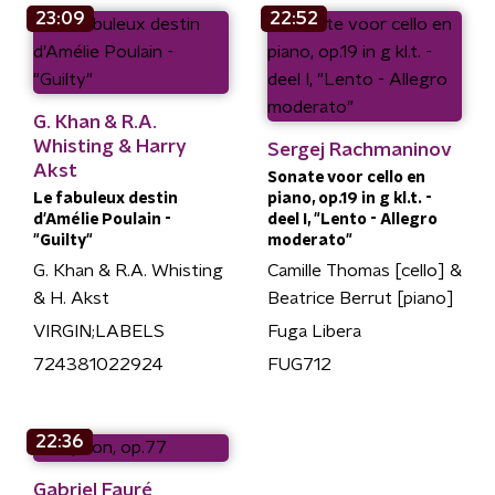
23:09
22:52
G. Khan & R.A.
Whisting & Harry
Sergej Rachmaninov
Akst
Sonate voor cello en
Le fabuleux destin
piano, op.19 in g kl.t. -
d'Amélie Poulain -
deel I, "Lento - Allegro
"Guilty"
moderato"
G. Khan & R.A. Whisting
Camille Thomas [cello] &
& H. Akst
Beatrice Berrut [piano]
VIRGIN;LABELS
Fuga Libera
724381022924
FUG712
22:36
Gabriel Fauré