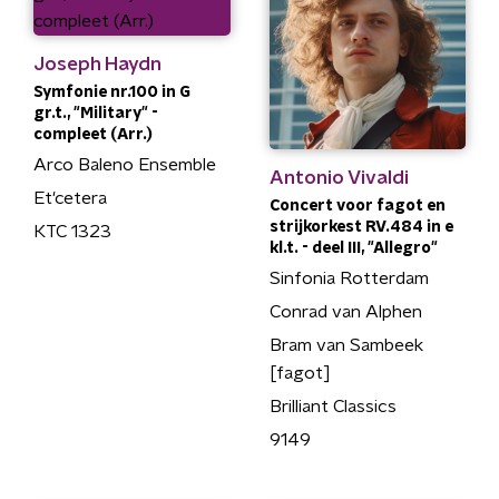
Joseph Haydn
Symfonie nr.100 in G
gr.t., "Military" -
compleet (Arr.)
Arco Baleno Ensemble
Antonio Vivaldi
Et'cetera
Concert voor fagot en
strijkorkest RV.484 in e
KTC 1323
kl.t. - deel III, "Allegro"
Sinfonia Rotterdam
Conrad van Alphen
Bram van Sambeek
[fagot]
Brilliant Classics
9149