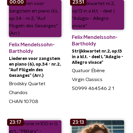
00:00
23:51
Felix Mendelssohn-
Bartholdy
Felix Mendelssohn-
Bartholdy
Strijkkwartet nr.2, op.13
in a kl.t. - deel I, "Adagio -
Liederen voor zangstem
Allegro vivace"
en piano (6), op.34 - nr.2,
"Auf Flügeln des
Quatuor Ébène
Gesanges" (Arr.)
Virgin Classics
Brodsky Quartet
50999 464546 2 1
Chandos
CHAN 10708
23:17
23:13