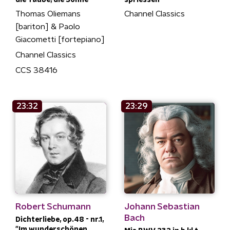
die Taube, die Sonne"
spriessen"
Thomas Oliemans
Channel Classics
[bariton] & Paolo
Giacometti [fortepiano]
Channel Classics
CCS 38416
23:32
23:29
Robert Schumann
Johann Sebastian
Bach
Dichterliebe, op.48 - nr.1,
"Im wunderschönen