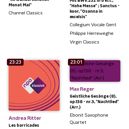
Mis BWV.232 in b kl.t.,
Monat Mai"
"Hohe Messe" ; Sanctus -
koor, "Osanna in
Channel Classics
excelsis"
Collegium Vocale Gent
Philippe Herreweghe
Virgin Classics
23:23
23:01
Max Reger
Geistliche Gesänge (8),
op.138 - nr.3, "Nachtlied"
(Arr.)
Ebonit Saxophone
Andrea Ritter
Quartet
Les barricades