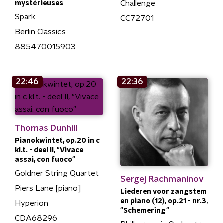
Challenge
mystérieuses
Spark
CC72701
Berlin Classics
885470015903
22:46
22:36
Thomas Dunhill
Pianokwintet, op.20 in c
kl.t. - deel II, "Vivace
assai, con fuoco"
Goldner String Quartet
Sergej Rachmaninov
Piers Lane [piano]
Liederen voor zangstem
en piano (12), op.21 - nr.3,
Hyperion
"Schemering"
CDA68296