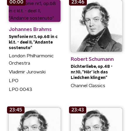
00:00
23:46
Johannes Brahms
Symfonie nr.1, op.68 in c
kl.t. - deel II, "Andante
sostenuto"
London Philharmonic
Robert Schumann
Orchestra
Dichterliebe, op.48 -
Vladimir Jurowski
nr.10, "Hör' ich das
Liedchen klingen"
LPO
Channel Classics
LPO 0043
23:45
23:43