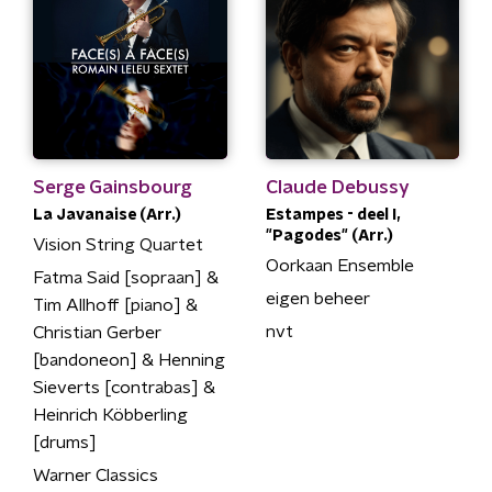
Serge Gainsbourg
Claude Debussy
La Javanaise (Arr.)
Estampes - deel I,
"Pagodes" (Arr.)
Vision String Quartet
Oorkaan Ensemble
Fatma Said [sopraan] &
eigen beheer
Tim Allhoff [piano] &
nvt
Christian Gerber
[bandoneon] & Henning
Sieverts [contrabas] &
Heinrich Köbberling
[drums]
Warner Classics