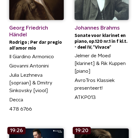
Georg Friedrich
Johannes Brahms
Händel
Sonate voor klarinet en
piano, op.120 nr.1 in f kl.t.
Rodrigo ; Per dar pregio
- deel IV, "Vivace"
all'amor mio
Jelmer de Moed
Il Giardino Armonico
[klarinet] & Rik Kuppen
Giovanni Antonini
[piano]
Julia Lezhneva
AvroTros Klassiek
[sopraan] & Dmitry
presenteert!
Sinkovsky [viool]
ATKP013
Decca
478 6766
19:26
19:20