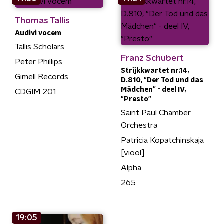
Thomas Tallis
Audivi vocem
Tallis Scholars
Franz Schubert
Peter Phillips
Strijkkwartet nr.14,
Gimell Records
D.810, "Der Tod und das
Mädchen" - deel IV,
CDGIM 201
"Presto"
Saint Paul Chamber
Orchestra
Patricia Kopatchinskaja
[viool]
Alpha
265
19:05