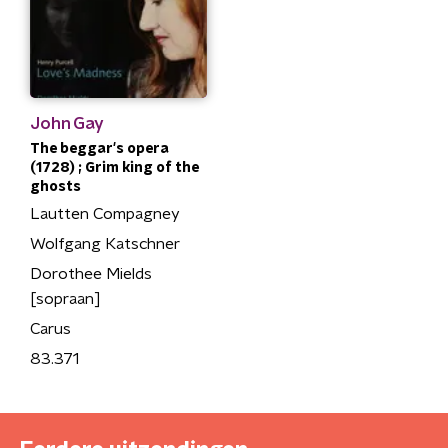
John Gay
The beggar's opera
(1728) ; Grim king of the
ghosts
Lautten Compagney
Wolfgang Katschner
Dorothee Mields
[sopraan]
Carus
83.371