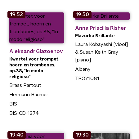
19:52
19:50
Anna Priscilla Risher
Mazurka Brillante
Laura Kobayashi [viool]
Aleksandr Glazoenov
& Susan Keith Gray
Kwartet voor trompet,
[piano]
hoorn en trombones,
Albany
op.38, "In modo
religioso"
TROY1081
Brass Partout
Hermann Bäumer
BIS
BIS-CD-1274
19:40
19:30