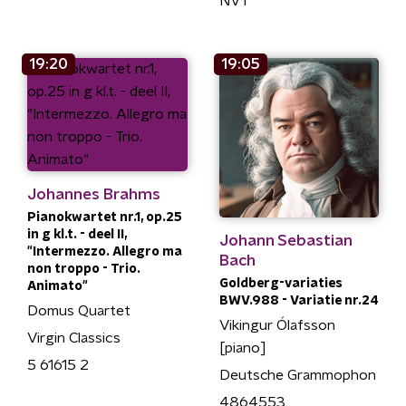
NVT
19:20
19:05
Johannes Brahms
Pianokwartet nr.1, op.25
in g kl.t. - deel II,
Johann Sebastian
"Intermezzo. Allegro ma
Bach
non troppo - Trio.
Goldberg-variaties
Animato"
BWV.988 - Variatie nr.24
Domus Quartet
Vikingur Ólafsson
Virgin Classics
[piano]
5 61615 2
Deutsche Grammophon
4864553