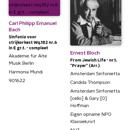
Carl Philipp Emanuel
Bach
Sinfonia voor
strijkorkest Wq.182 nr.6
in E gr.t. - compleet
Ernest Bloch
Akademie für Alte
From Jewish Life - nr.1,
Musik Berlin
"Prayer" (Arr.)
Harmonia Mundi
Amsterdam Sinfonietta
901622
Candida Thompson
Amsterdam Sinfonietta
[cello] & Gary [0]
Hoffman
Eigen opname NPO
Klassiek;nvt