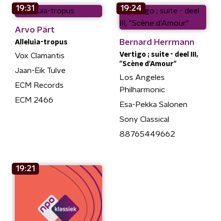
19:31
19:24
Arvo Pärt
Bernard Herrmann
Alleluia-tropus
Vertigo ; suite - deel III,
Vox Clamantis
"Scène d'Amour"
Jaan-Eik Tulve
Los Angeles
ECM Records
Philharmonic
ECM 2466
Esa-Pekka Salonen
Sony Classical
88765449662
19:21