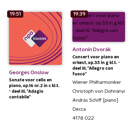
19:51
19:39
Antonín Dvorák
Concert voor piano en
orkest, op.33 in g kl.t. -
deel III, "Allegro con
Georges Onslow
fuoco"
Sonate voor cello en
Wiener Philharmoniker
piano, op.16 nr.2 in c kl.t.
Christoph von Dohnányi
- deel III, "Adagio
cantabile"
András Schiff [piano]
Decca
4178 022