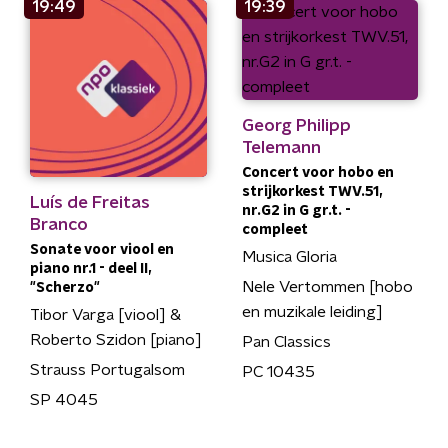
19:49
19:39
Georg Philipp
Telemann
Concert voor hobo en
strijkorkest TWV.51,
Luís de Freitas
nr.G2 in G gr.t. -
Branco
compleet
Sonate voor viool en
Musica Gloria
piano nr.1 - deel II,
Nele Vertommen [hobo
"Scherzo"
en muzikale leiding]
Tibor Varga [viool] &
Roberto Szidon [piano]
Pan Classics
Strauss Portugalsom
PC 10435
SP 4045