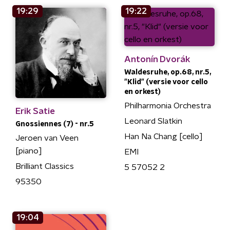
19:29
19:22
Antonín Dvorák
Waldesruhe, op.68, nr.5,
"Klid" (versie voor cello
en orkest)
Philharmonia Orchestra
Erik Satie
Leonard Slatkin
Gnossiennes (7) - nr.5
Han Na Chang [cello]
Jeroen van Veen
[piano]
EMI
Brilliant Classics
5 57052 2
95350
19:04