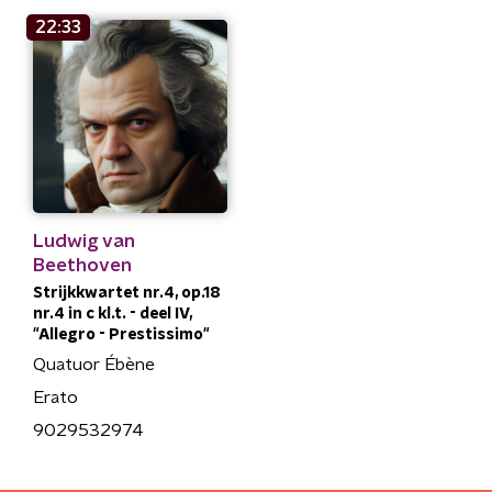
22:33
Ludwig van
Beethoven
Strijkkwartet nr.4, op.18
nr.4 in c kl.t. - deel IV,
"Allegro - Prestissimo"
Quatuor Ébène
Erato
9029532974