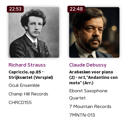
22:53
22:48
Richard Strauss
Claude Debussy
Capriccio, op.85 -
Arabesken voor piano
Strijksextet (Vorspiel)
(2) - nr.1, "Andantino con
moto" (Arr.)
Oculi Ensemble
Ebonit Saxophone
Champ Hill Records
Quartet
CHRCD155
7 Mountain Records
7MNTN-013