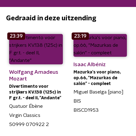
Gedraaid in deze uitzending
23:39
23:19
Isaac Albéniz
Wolfgang Amadeus
Mazurka's voor piano,
op.66, "Mazurkas de
Mozart
salón" - compleet
Divertimento voor
Miguel Baselga [piano]
strijkers KV.138 (125c) in
F gr.t. - deel II, "Andante"
BIS
Quatuor Ébène
BISCD1953
Virgin Classics
50999 070922 2