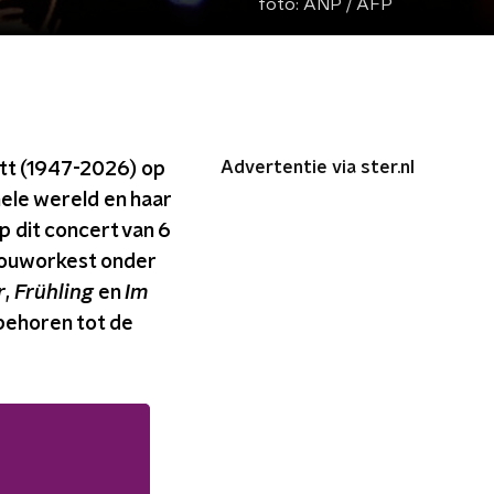
foto:
ANP / AFP
Advertentie via ster.nl
ott (1947-2026) op
hele wereld en haar
p dit concert van 6
bouworkest onder
r
,
Frühling
en
Im
 behoren tot de