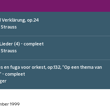
 Verklärung, op.24
 Strauss
Lieder (4) - compleet
 Strauss
es en fuga voor orkest, op.132, "Op een thema van
" - compleet
ger
mber 1999