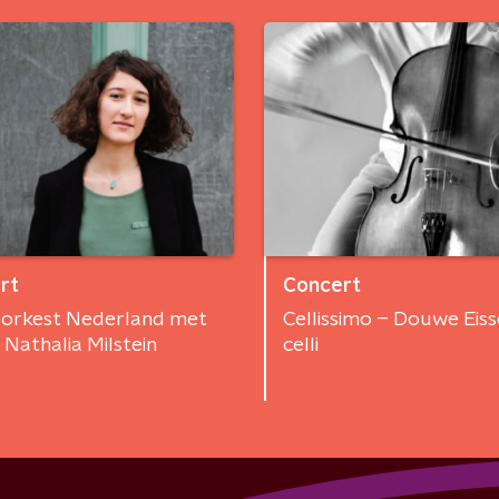
rt
Concert
orkest Nederland met
Cellissimo – Douwe Eisse
t Nathalia Milstein
celli