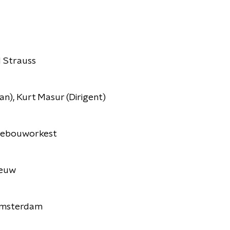
d Strauss
aan), Kurt Masur (Dirigent)
tgebouworkest
eeuw
Amsterdam