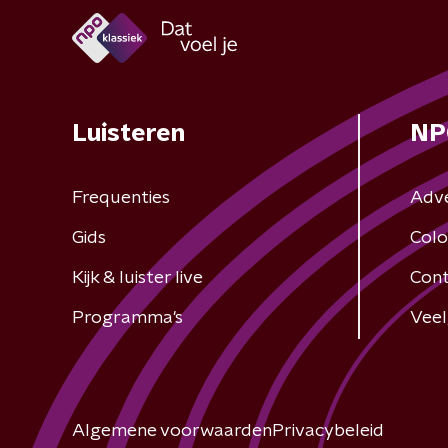
Luisteren
NP
Frequenties
Adv
Gids
Colo
Kijk & luister live
Cont
Programma's
Veel
Algemene voorwaarden
Privacybeleid