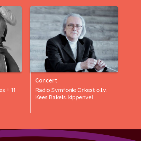
Concert
s + 11
Radio Symfonie Orkest o.l.v.
Kees Bakels: kippenvel