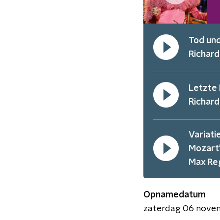
Tod und
Richard
Letzte 
Richard
Variati
Mozart
Max Re
Opnamedatum
zaterdag 06 nove