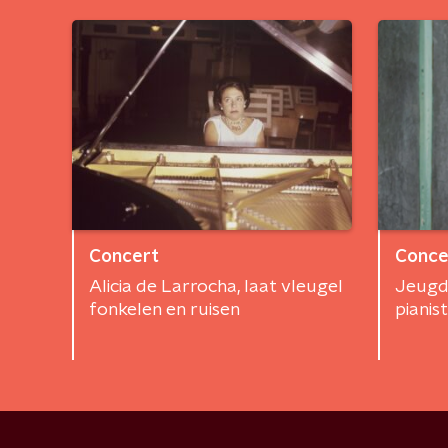
Concert
Conce
Alicia de Larrocha, laat vleugel
Jeugd
fonkelen en ruisen
pianis