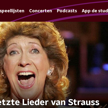
speellijsten
Concerten
Podcasts
App de stud
Letzte Lieder van Strauss