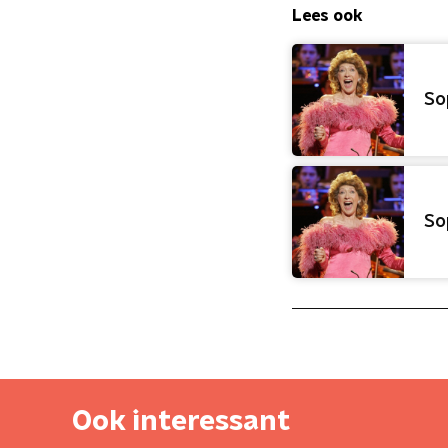
Lees ook
So
So
Ook interessant