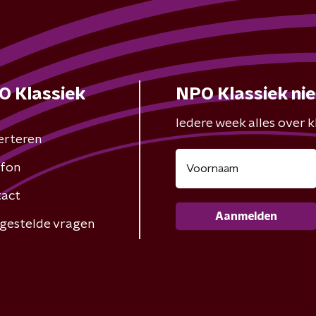
O Klassiek
NPO Klassiek ni
Iedere week alles over kl
erteren
fon
act
Aanmelden
gestelde vragen