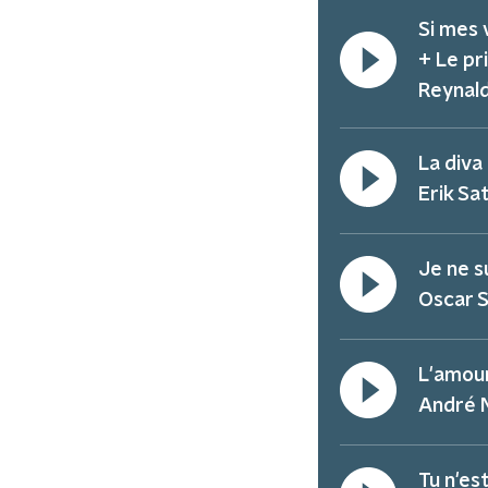
Si mes 
+ Le p
Reynal
La diva
Erik Sat
Je ne s
Oscar 
L'amour
André 
Tu n'es