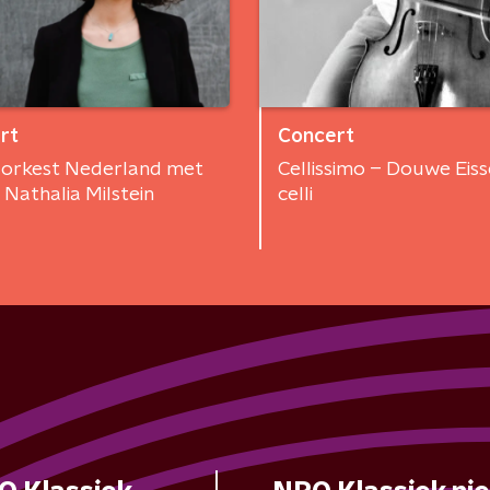
rt
Concert
orkest Nederland met
Cellissimo – Douwe Eisse
t Nathalia Milstein
celli