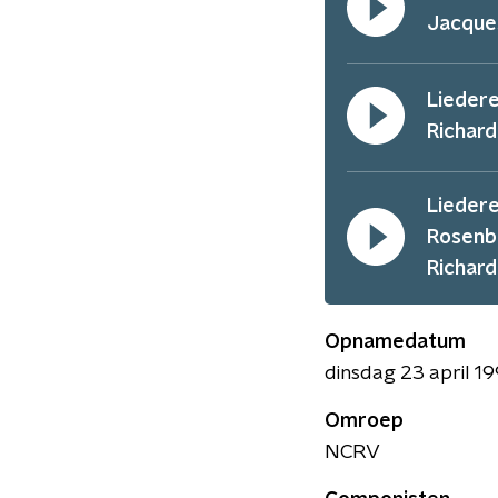
Jacque
Liedere
Richard
Liedere
Rosenb
Richard
Opnamedatum
dinsdag 23 april 19
Omroep
NCRV