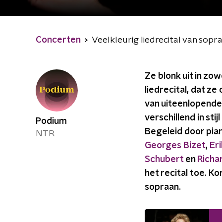
Concerten
Veelkleurig liedrecital van sopra
Ze blonk uit in zow
liedrecital, dat z
van uiteenlopende
verschillend in sti
Podium
Begeleid door pian
NTR
Georges Bizet
,
Eri
Schubert
en
Richa
het recital toe. K
sopraan.