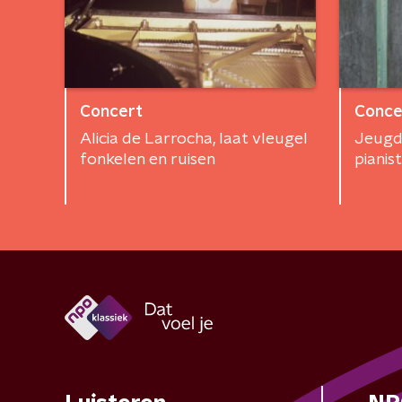
Concert
Conce
Alicia de Larrocha, laat vleugel
Jeugd
fonkelen en ruisen
pianis