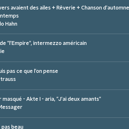
vers avaient des ailes + Rêverie + Chanson d'automn
rintemps
do Hahn
 de "l'Empire", intermezzo américain
ie
uis pas ce que l'on pense
Strauss
 masqué - Akte I - aria, "J'ai deux amants"
Messager
t pas beau