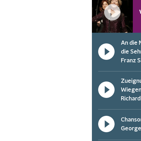
An die 
die Seh
Franz 
Zueignu
Wiegen
Richard
Chanson
George