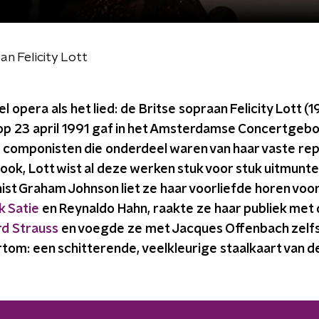
an Felicity Lott
el opera als het lied: de Britse sopraan Felicity Lott (1
e op 23 april 1991 gaf in het Amsterdamse Concertge
 componisten die onderdeel waren van haar vaste rep
jl ook, Lott wist al deze werken stuk voor stuk uitmunt
ist Graham Johnson liet ze haar voorliefde horen vo
k Satie
en Reynaldo Hahn, raakte ze haar publiek met 
rd Strauss
en voegde ze met Jacques Offenbach zelfs
ortom: een schitterende, veelkleurige staalkaart va