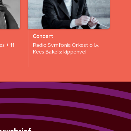
Concert
s + 11
Radio Symfonie Orkest o.l.v.
Kees Bakels: kippenvel