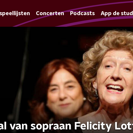
speellijsten
Concerten
Podcasts
App de stud
al van sopraan Felicity Lot