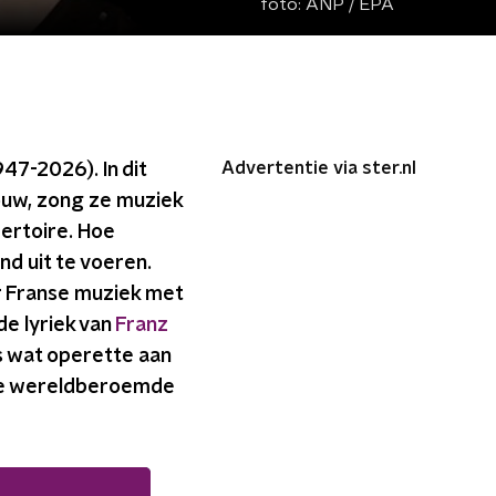
foto:
ANP / EPA
Advertentie via ster.nl
947-2026). In dit
bouw, zong ze muziek
ertoire. Hoe
end uit te voeren.
or Franse muziek met
de lyriek van
Franz
 wat operette aan
n de wereldberoemde