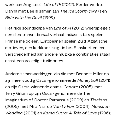
werk aan Ang Lee's
Life of Pi
(2012). Eerder werkte
Danna met Lee al samen aan
The Ice Storm
(1997) en
Ride with the Devil
(1999).
Het rijke soundscape van
Life of Pi
(2012) weerspiegelt
een diep transnationaal verhaal: Indiase sitars spelen
Franse melodieën, Europeanen spelen Zuid-Aziatische
motieven, een kerkkoor zingt in het Sanskriet en een
verscheidenheid aan andere muzikale combinaties staan
naast een volledig studioorkest.
Andere samenwerkingen zijn die met Bennett Miller op
zijn meervoudig Oscar-genomineerde
Moneyball
(2011)
en zijn Oscar-winnende drama,
Capote
(2005); met
Terry Gilliam op zijn Oscar-genomineerde The
Imaginarium of Doctor Parnassus (2009) en
Tideland
(2005); met Mira Nair op
Vanity Fair
(2004),
Monsoon
Wedding
(2001) en
Kama Sutra: A Tale of Love
(1996);