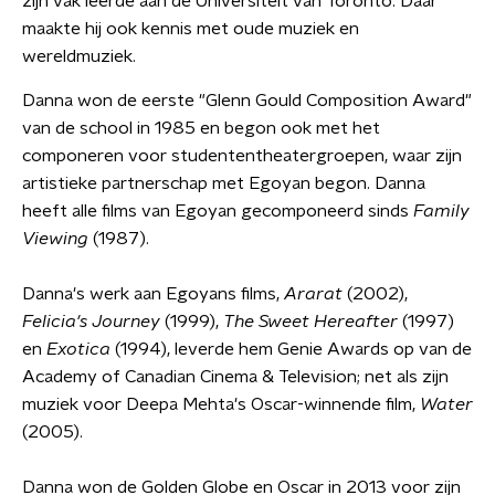
zijn vak leerde aan de Universiteit van Toronto. Daar
maakte hij ook kennis met oude muziek en
wereldmuziek.
Danna won de eerste "Glenn Gould Composition Award"
van de school in 1985 en begon ook met het
componeren voor studententheatergroepen, waar zijn
artistieke partnerschap met Egoyan begon. Danna
heeft alle films van Egoyan gecomponeerd sinds
Family
Viewing
(1987).
Danna's werk aan Egoyans films,
Ararat
(2002),
Felicia's Journey
(1999),
The Sweet Hereafter
(1997)
en
Exotica
(1994), leverde hem Genie Awards op van de
Academy of Canadian Cinema & Television; net als zijn
muziek voor Deepa Mehta's Oscar-winnende film,
Water
(2005).
Danna won de Golden Globe en Oscar in 2013 voor zijn