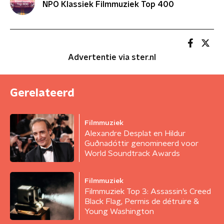
NPO Klassiek Filmmuziek Top 400
Advertentie via ster.nl
Gerelateerd
Filmmuziek
Alexandre Desplat en Hildur
Guðnadóttir genomineerd voor
World Soundtrack Awards
Filmmuziek
Filmmuziek Top 3: Assassin’s Creed
Black Flag, Permis de détruire &
Young Washington