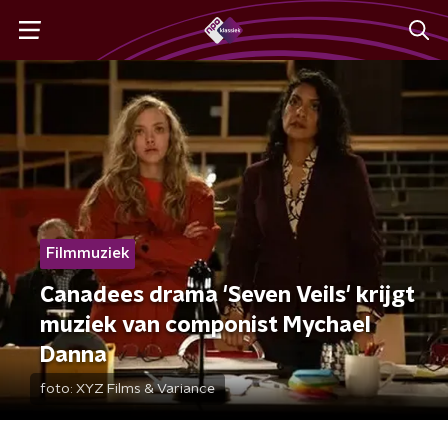
Filmmuziek
Canadees drama 'Seven Veils' krijgt
muziek van componist Mychael
Danna
foto:
XYZ Films & Variance