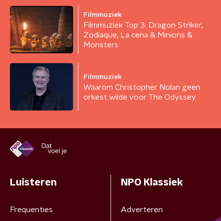
Filmmuziek
Filmmuziek Top 3: Dragon Striker,
Zodiaque, La cena & Minions &
Monsters
Filmmuziek
Waarom Christopher Nolan geen
orkest wilde voor The Odyssey
Luisteren
NPO Klassiek
Frequenties
Adverteren