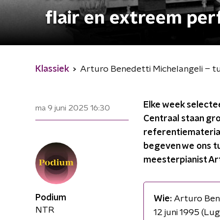
flair en extreem pe
Klassiek
Arturo Benedetti Michelangeli – tu
Elke week selecte
ma 9 juni 2025
16:30
Centraal staan gro
referentiemateriaa
begeven we ons tus
meesterpianist Art
Podium
Wie:
Arturo Bene
NTR
12 juni 1995 (Lu