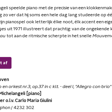
geli speelde piano met de precisie van een klokkenmake
g zo ver dat hij soms een hele dag lang studeerde op é
ijn pianospel ook letterlijk élke noot, élk accent een ei
ges
uit 1971 illustreert dat prachtig: van de ongekende 
eau
tot aan de ritmische scherpte in het snelle
Mouveme
t af
oven
n orkest nr.3, op.37 in c kl.t. - deel I, "Allegro con brio"
Michelangeli [piano]
o.l.v. Carlo Maria Giulini
phon / 4232 302