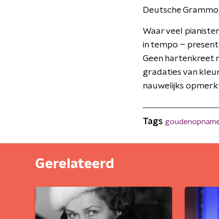
Deutsche Grammop
Waar veel pianiste
in tempo – present
Geen hartenkreet me
gradaties van kleur
nauwelijks opmerkt
Tags
goudenopnam
Gerelateerd