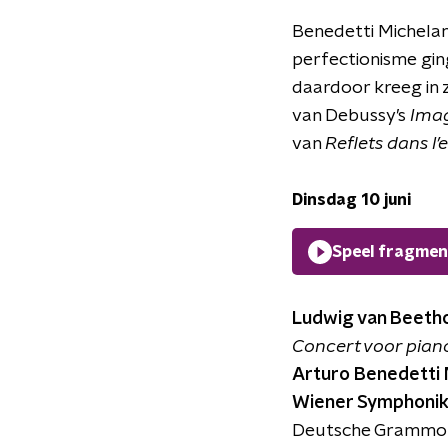
Benedetti Michelan
perfectionisme gin
daardoor kreeg in z
van Debussy’s
Ima
van
Reflets dans l’
Dinsdag 10 juni
Speel fragmen
Ludwig van Beeth
Concert voor piano e
Arturo Benedetti 
Wiener Symphoniker 
Deutsche Grammo