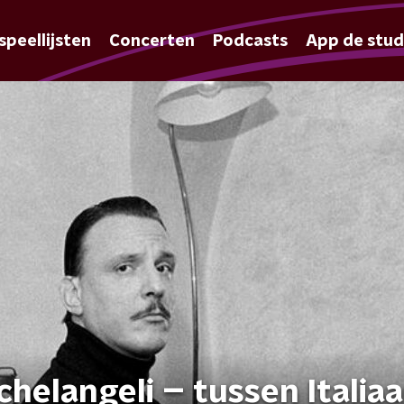
speellijsten
Concerten
Podcasts
App de stud
helangeli – tussen Italia