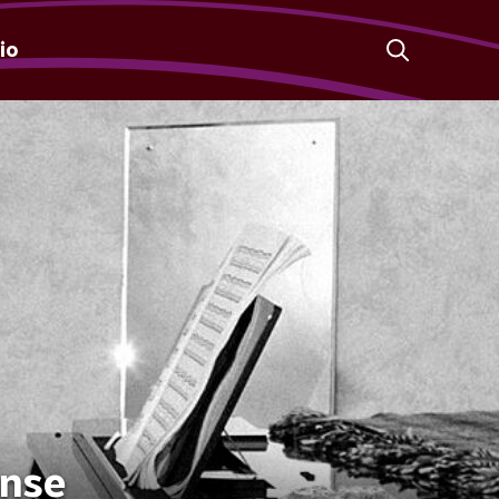
io
anse