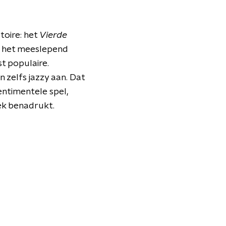
toire: het
Vierde
et het meeslepend
st populaire.
n zelfs jazzy aan. Dat
entimentele spel,
ek benadrukt.