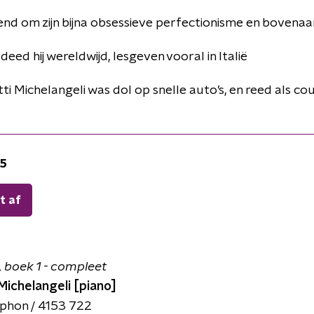
end om zijn bijna obsessieve perfectionisme en bovenaa
eed hij wereldwijd, lesgeven vooral in Italië
ti Michelangeli was dol op snelle auto’s, en reed als cou
25
t af
 boek 1 - compleet
Michelangeli [piano]
hon / 4153 722