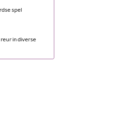
rdse spel
reur in diverse