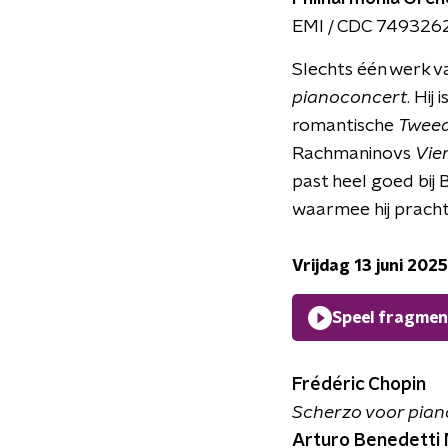
EMI / CDC 749326
Slechts één werk v
pianoconcert
. Hij
romantische
Twee
Rachmaninovs
Vie
past heel goed bij 
waarmee hij pracht
Vrijdag 13 juni 2025
Speel fragmen
Frédéric Chopin
Scherzo voor piano n
Arturo Benedetti 