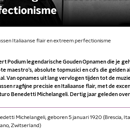
rfectionisme
ssen Italiaanse flair en extreem perfectionisme
ert Podium legendarische Gouden Opnamen die je ge
te maestro's, absolute topmusici en cd's die gelden a
l. Van opnames uit lang vervlogen tijden tot de muzi
sen ragfijne precisie en Italiaanse flair, met de exce
uro Benedetti Michelangeli. Dertig jaar geleden overl
detti Michelangeli, geboren 5 januari 1920 (Brescia, Ita
gano, Zwitserland)