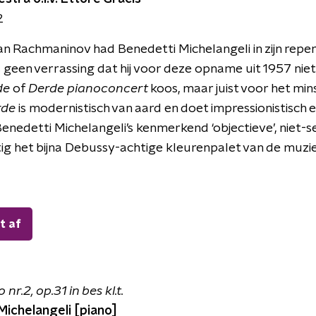
2
an Rachmaninov had Benedetti Michelangeli in zijn reper
 is geen verrassing dat hij voor deze opname uit 1957 ni
de
of
Derde pianoconcert
koos, maar juist voor het min
rde
is modernistisch van aard en doet impressionistisch e
Benedetti Michelangeli’s kenmerkend ‘objectieve’, niet-s
ig het bijna Debussy-achtige kleurenpalet van de muzi
t af
r.2, op.31 in bes kl.t.
Michelangeli [piano]