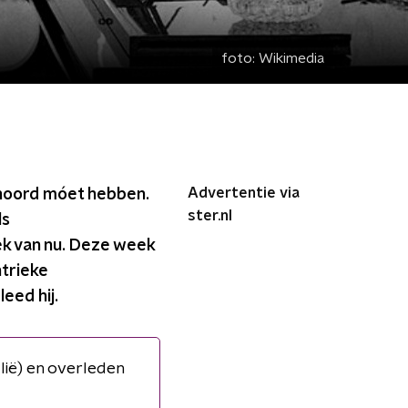
foto:
Wikimedia
Advertentie via
hoord móet hebben.
ster.nl
ls
ek van nu. Deze week
ntrieke
eed hij.
lië) en overleden