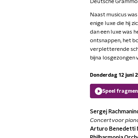
Deutsche Grammo
Naast musicus was 
enige luxe die hij 
dan een luxe was he
ontsnappen, het bov
verpletterende sch
bijna losgezongen 
Donderdag 12 juni 
Speel fragmen
Sergej Rachmanin
Concert voor piano e
Arturo Benedetti 
Philharmonia Orche