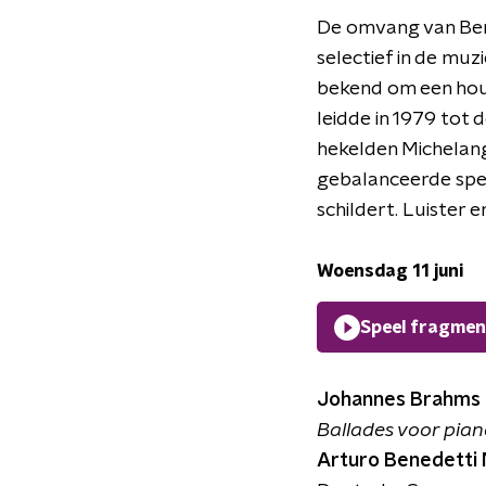
De omvang van Bened
selectief in de muzi
bekend om een houd
leidde in 1979 tot
hekelden Michelange
gebalanceerde spel, 
schildert. Luister e
Woensdag 11 juni
Speel fragmen
Johannes Brahms
Ballades voor piano 
Arturo Benedetti 