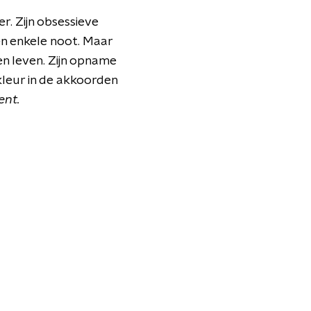
r. Zijn obsessieve
én enkele noot. Maar
gen leven. Zijn opname
kleur in de akkoorden
nt.