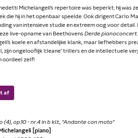
etti Michelangeli’s repertoire was beperkt; hij was zee
ek die hij in het openbaar speelde. Ook dirigent Carlo Ma
ing van intensieve studie en extreem oog voor detail
 deze live-opname van Beethovens
Derde pianoconcert
li’s koele en afstandelijke klank, maar liefhebbers prez
zijn ongelooflijk ‘cleane’ trillers en de intellectuele ver
n oordeel zelf!
t af
(4), op.10 - nr.4 in b kl.t., "Andante con moto"
Michelangeli [piano]