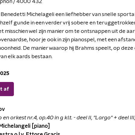
phon / 4000 432
Benedetti Michelageli een liefhebber van snelle sporta
zichzelf gunde in een verder vrij sobere en teruggetrokke
t misschien wel zijn manier om te ontsnappen uit de aar
enaardse, hoor je ook in zijn pianospel, met een afstan
oonheid. De manier waarop hij Brahms speelt, op deze o
van elk aards bestaan.
2025
t af
ov
n orkest nr.4, op.40 in g kl.t. - deel II, "Largo" + deel III
Michelangeli [piano]
stra o.l.v. Ettore Gracis