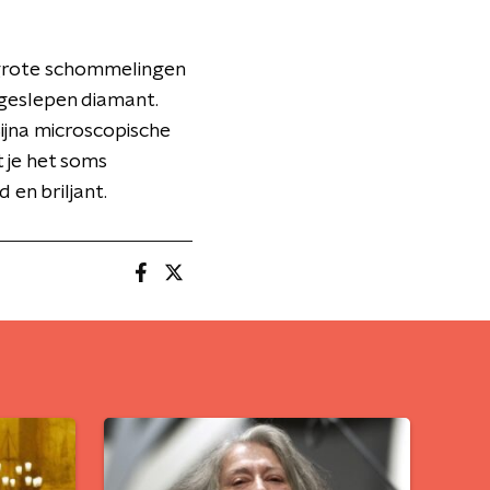
 grote schommelingen
 geslepen diamant.
Bijna microscopische
t je het soms
en briljant.