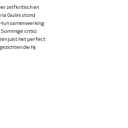
r zelfkritisch en
ria Giulini stond
. Hun samenwerking
.
Sommige critici
en juist het perfect
gezichten die hij